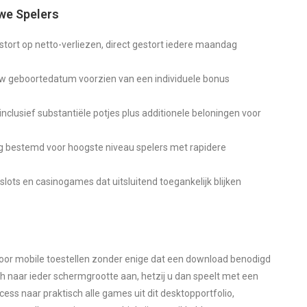
we Spelers
stort op netto-verliezen, direct gestort iedere maandag
uw geboortedatum voorzien van een individuele bonus
nclusief substantiële potjes plus additionele beloningen voor
g bestemd voor hoogste niveau spelers met rapidere
slots en casinogames dat uitsluitend toegankelijk blijken
voor mobile toestellen zonder enige dat een download benodigd
h naar ieder schermgrootte aan, hetzij u dan speelt met een
ess naar praktisch alle games uit dit desktopportfolio,