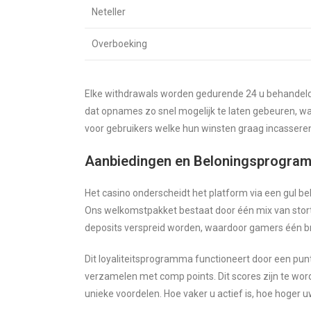
Neteller
Overboeking
Elke withdrawals worden gedurende 24 u behandeld 
dat opnames zo snel mogelijk te laten gebeuren, 
voor gebruikers welke hun winsten graag incassere
Aanbiedingen en Beloningsprogra
Het casino onderscheidt het platform via een gul be
Ons welkomstpakket bestaat door één mix van stort
deposits verspreid worden, waardoor gamers één b
Dit loyaliteitsprogramma functioneert door een p
verzamelen met comp points. Dit scores zijn te wor
unieke voordelen. Hoe vaker u actief is, hoe hoger u