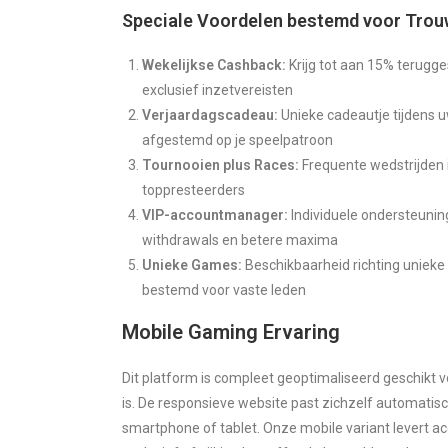
Speciale Voordelen bestemd voor Trou
Wekelijkse Cashback:
Krijg tot aan 15% terugge
exclusief inzetvereisten
Verjaardagscadeau:
Unieke cadeautje tijdens 
afgestemd op je speelpatroon
Tournooien plus Races:
Frequente wedstrijden i
toppresteerders
VIP-accountmanager:
Individuele ondersteunin
withdrawals en betere maxima
Unieke Games:
Beschikbaarheid richting unieke 
bestemd voor vaste leden
Mobile Gaming Ervaring
Dit platform is compleet geoptimaliseerd geschikt 
is. De responsieve website past zichzelf automatisc
smartphone of tablet. Onze mobile variant levert acc