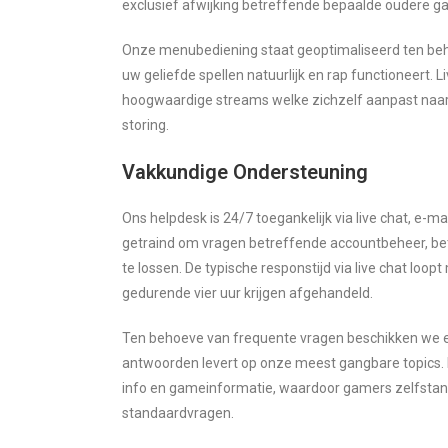
exclusief afwijking betreffende bepaalde oudere ga
Onze menubediening staat geoptimaliseerd ten beh
uw geliefde spellen natuurlijk en rap functioneert. 
hoogwaardige streams welke zichzelf aanpast naar d
storing.
Vakkundige Ondersteuning
Ons helpdesk is 24/7 toegankelijk via live chat, e-m
getraind om vragen betreffende accountbeheer, bet
te lossen. De typische responstijd via live chat loo
gedurende vier uur krijgen afgehandeld.
Ten behoeve van frequente vragen beschikken we e
antwoorden levert op onze meest gangbare topics. D
info en gameinformatie, waardoor gamers zelfstand
standaardvragen.