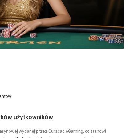
ientów
dków użytkowników
ji kasynowej wydanej przez Curacao eGaming, co stanowi