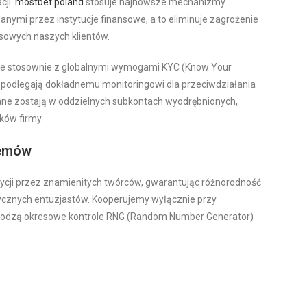
cji.
mostbet poland
stosuje najnowsze mechanizmy
nymi przez instytucje finansowe, a to eliminuje zagrożenie
nsowych naszych klientów.
je stosownie z globalnymi wymogami KYC (Know Your
 podlegają dokładnemu monitoringowi dla przeciwdziałania
ane zostają w oddzielnych subkontach wyodrębnionych,
ków firmy.
temów
zycji przez znamienitych twórców, gwarantując różnorodność
tycznych entuzjastów. Kooperujemy wyłącznie przy
echodzą okresowe kontrole RNG (Random Number Generator)