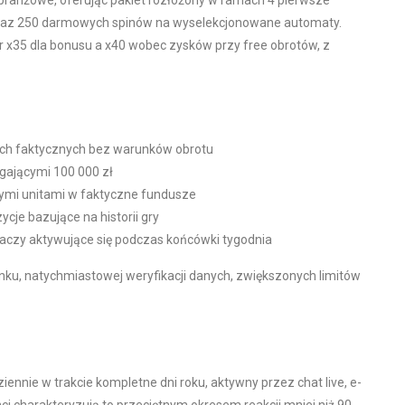
oraz 250 darmowych spinów na wyselekcjonowane automaty.
 x35 dla bonusu a x40 wobec zysków przy free obrotów, z
ch faktycznych bez warunków obrotu
gającymi 100 000 zł
mi unitami w faktyczne fundusze
je bazujące na historii gry
aczy aktywujące się podczas końcówki tygodnia
unku, natychmiastowej weryfikacji danych, zwiększonych limitów
iennie w trakcie kompletne dni roku, aktywny przez chat live, e-
anci charakteryzują to przeciętnym okresem reakcji mniej niż 90