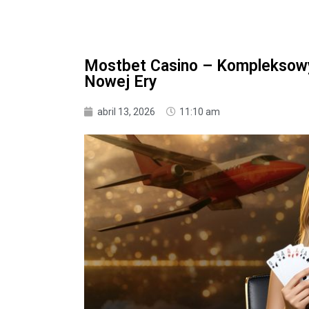
Mostbet Casino – Kompleksowy
Nowej Ery
abril 13, 2026
11:10 am