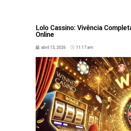
Lolo Cassino: Vivência Complet
Online
abril 13, 2026
11:17 am