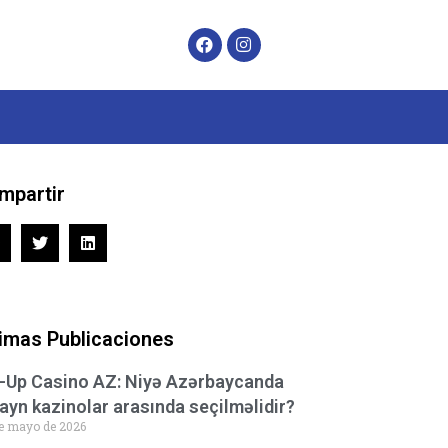
mpartir
timas Publicaciones
-Up Casino AZ: Niyə Azərbaycanda
ayn kazinolar arasında seçilməlidir?
e mayo de 2026