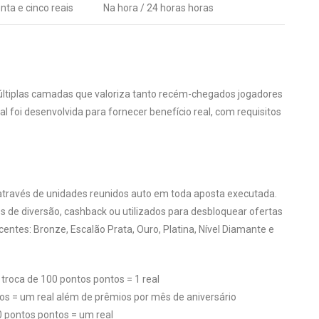
nta e cinco reais
Na hora / 24 horas horas
iplas camadas que valoriza tanto recém-chegados jogadores
foi desenvolvida para fornecer benefício real, com requisitos
 através de unidades reunidos auto em toda aposta executada.
de diversão, cashback ou utilizados para desbloquear ofertas
ntes: Bronze, Escalão Prata, Ouro, Platina, Nível Diamante e
 troca de 100 pontos pontos = 1 real
os = um real além de prêmios por mês de aniversário
0 pontos pontos = um real