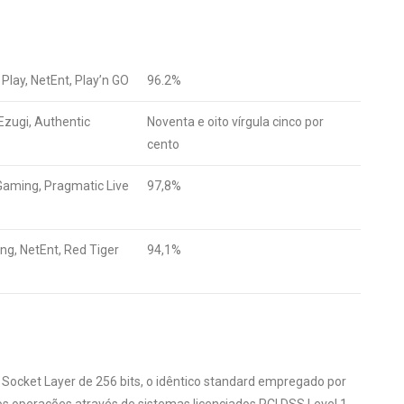
Play, NetEnt, Play’n GO
96.2%
 Ezugi, Authentic
Noventa e oito vírgula cinco por
cento
Gaming, Pragmatic Live
97,8%
g, NetEnt, Red Tiger
94,1%
ocket Layer de 256 bits, o idêntico standard empregado por
s operações através de sistemas licenciados PCI DSS Level 1,