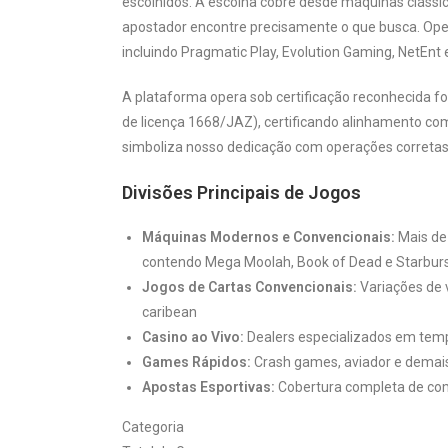
escolhidos. A escolha cobre desde máquinas clássic
apostador encontre precisamente o que busca. Op
incluindo Pragmatic Play, Evolution Gaming, NetEnt
A plataforma opera sob certificação reconhecida 
de licença 1668/JAZ), certificando alinhamento com
simboliza nosso dedicação com operações corretas
Divisões Principais de Jogos
Máquinas Modernos e Convencionais:
Mais de 
contendo Mega Moolah, Book of Dead e Starbur
Jogos de Cartas Convencionais:
Variações de 
caribean
Casino ao Vivo:
Dealers especializados em tempo
Games Rápidos:
Crash games, aviador e demais 
Apostas Esportivas:
Cobertura completa de co
Categoria