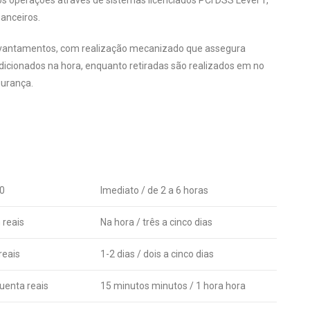
anceiros.
levantamentos, com realização mecanizado que assegura
dicionados na hora, enquanto retiradas são realizados em no
gurança.
0
Imediato / de 2 a 6 horas
reais
Na hora / três a cinco dias
reais
1-2 dias / dois a cinco dias
uenta reais
15 minutos minutos / 1 hora hora