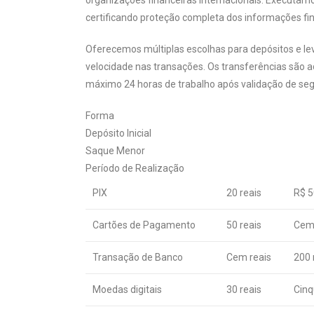
certificando proteção completa dos informações fin
Oferecemos múltiplas escolhas para depósitos e 
velocidade nas transações. Os transferências são a
máximo 24 horas de trabalho após validação de se
Forma
Depósito Inicial
Saque Menor
Período de Realização
PIX
20 reais
R$ 5
Cartões de Pagamento
50 reais
Cem 
Transação de Banco
Cem reais
200 
Moedas digitais
30 reais
Cinq