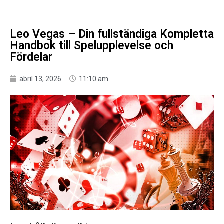
Leo Vegas – Din fullständiga Kompletta
Handbok till Spelupplevelse och
Fördelar
abril 13, 2026
11:10 am