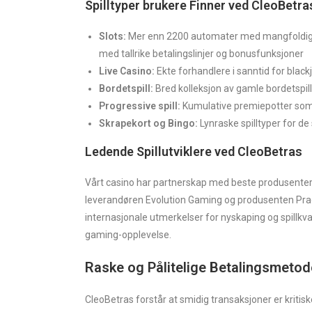
Spilltyper brukere Finner ved CleoBetra
Slots:
Mer enn 2200 automater med mangfoldige t
med tallrike betalingslinjer og bonusfunksjoner
Live Casino:
Ekte forhandlere i sanntid for blackj
Bordetspill:
Bred kolleksjon av gamle bordetspill
Progressive spill:
Kumulative premiepotter som ha
Skrapekort og Bingo:
Lynraske spilltyper for d
Ledende Spillutviklere ved CleoBetras
Vårt casino har partnerskap med beste produsenter
leverandøren Evolution Gaming og produsenten Prag
internasjonale utmerkelser for nyskaping og spillkv
gaming-opplevelse.
Raske og Pålitelige Betalingsmetod
CleoBetras forstår at smidig transaksjoner er kritiske