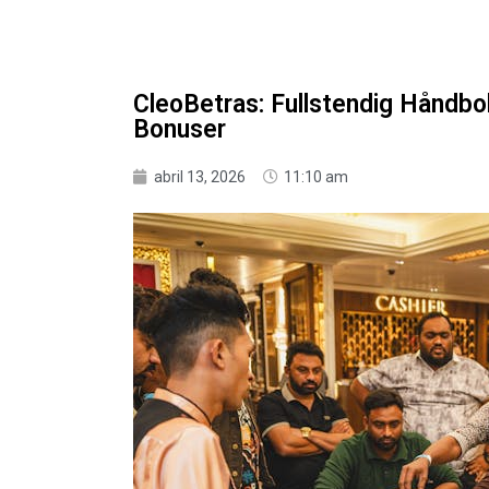
CleoBetras: Fullstendig Håndbok 
Bonuser
abril 13, 2026
11:10 am