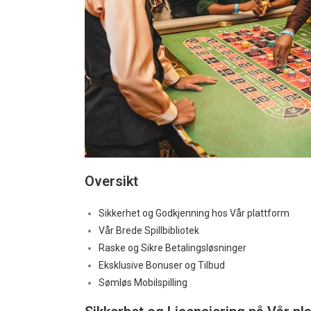
Oversikt
Sikkerhet og Godkjenning hos Vår plattform
Vår Brede Spillbibliotek
Raske og Sikre Betalingsløsninger
Eksklusive Bonuser og Tilbud
Sømløs Mobilspilling