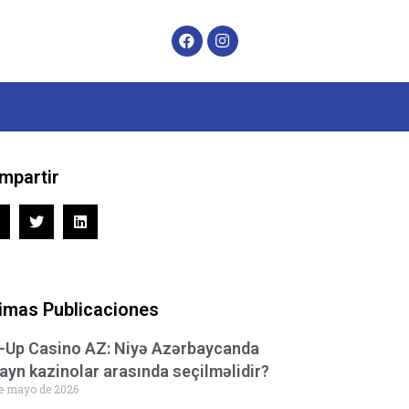
mpartir
timas Publicaciones
-Up Casino AZ: Niyə Azərbaycanda
ayn kazinolar arasında seçilməlidir?
e mayo de 2026