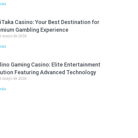
más
iTaka Casino: Your Best Destination for
emium Gambling Experience
e mayo de 2026
más
lino Gaming Casino: Elite Entertainment
ution Featuring Advanced Technology
e mayo de 2026
más