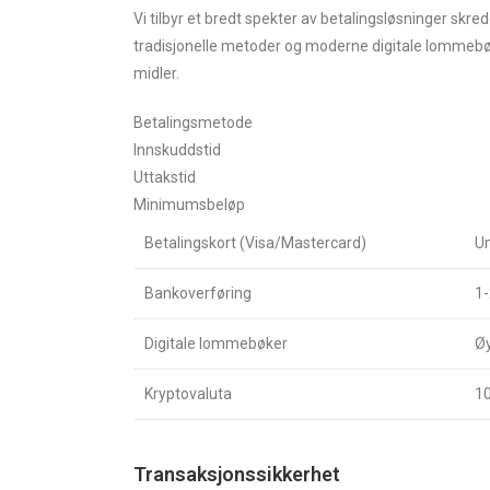
Vi tilbyr et bredt spekter av betalingsløsninger sk
tradisjonelle metoder og moderne digitale lommebøke
midler.
Betalingsmetode
Innskuddstid
Uttakstid
Minimumsbeløp
Betalingskort (Visa/Mastercard)
U
Bankoverføring
1-
Digitale lommebøker
Øy
Kryptovaluta
10
Transaksjonssikkerhet