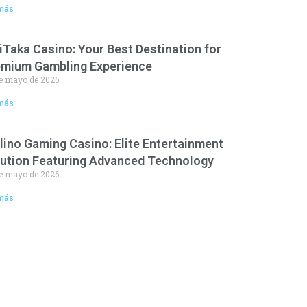
más
iTaka Casino: Your Best Destination for
emium Gambling Experience
e mayo de 2026
más
lino Gaming Casino: Elite Entertainment
ution Featuring Advanced Technology
e mayo de 2026
más