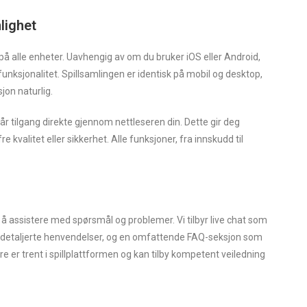
lighet
 på alle enheter. Uavhengig av om du bruker iOS eller Android,
funksjonalitet. Spillsamlingen er identisk på mobil og desktop,
jon naturlig.
r tilgang direkte gjennom nettleseren din. Dette gir deg
ofre kvalitet eller sikkerhet. Alle funksjoner, fra innskudd til
r å assistere med spørsmål og problemer. Vi tilbyr live chat som
r detaljerte henvendelser, og en omfattende FAQ-seksjon som
er trent i spillplattformen og kan tilby kompetent veiledning