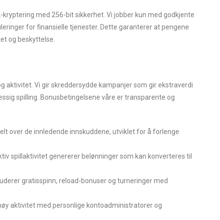
SL-kryptering med 256-bit sikkerhet. Vi jobber kun med godkjente
eringer for finansielle tjenester. Dette garanterer at pengene
et og beskyttelse.
og aktivitet. Vi gir skreddersydde kampanjer som gir ekstraverdi
messig spilling. Bonusbetingelsene våre er transparente og
lt over de innledende innskuddene, utviklet for å forlenge
v spillaktivitet genererer belønninger som kan konverteres til
uderer gratisspinn, reload-bonuser og turneringer med
høy aktivitet med personlige kontoadministratorer og