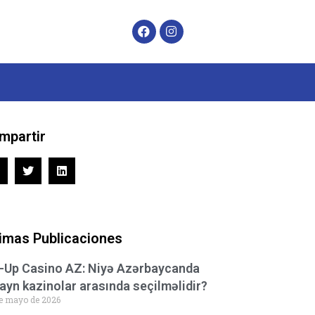
mpartir
timas Publicaciones
-Up Casino AZ: Niyə Azərbaycanda
ayn kazinolar arasında seçilməlidir?
e mayo de 2026