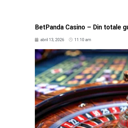
BetPanda Casino – Din totale g
abril 13, 2026
11:10 am