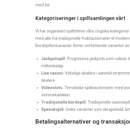
med tid.
Kategoriseringer i spillsamlingen vårt
Vi har organisert spilltitlene våre i logiske kategorie
med alle fra tradisjonelle fruktautomater til mode
Bordspillentusiaster finner omfattende varianter av b
Jackpotspill:
Progressive jackpots som vokser ti
millionbeløp
Live casino:
Virkelige dealere i sanntid strømmet
dealere
Videoslots:
Tematiske spilleautomater med avan
vinnmekanikker
Tradisjonelle bordspill:
Tradisjonelle casinospil
Spesialspill:
Unike varianter som skrapelodd, bing
Betalingsalternativer og transaksjo