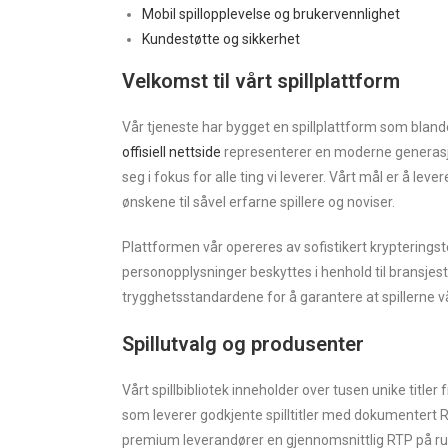
Mobil spillopplevelse og brukervennlighet
Kundestøtte og sikkerhet
Velkomst til vårt spillplattform
Vår tjeneste har bygget en spillplattform som blan
offisiell nettside
representerer en moderne generasjon
seg i fokus for alle ting vi leverer. Vårt mål er å le
ønskene til såvel erfarne spillere og noviser.
Plattformen vår opereres av sofistikert krypterings
personopplysninger beskyttes i henhold til bransje
trygghetsstandardene for å garantere at spillerne v
Spillutvalg og produsenter
Vårt spillbibliotek inneholder over tusen unike titler
som leverer godkjente spilltitler med dokumentert R
premium leverandører en gjennomsnittlig RTP på run