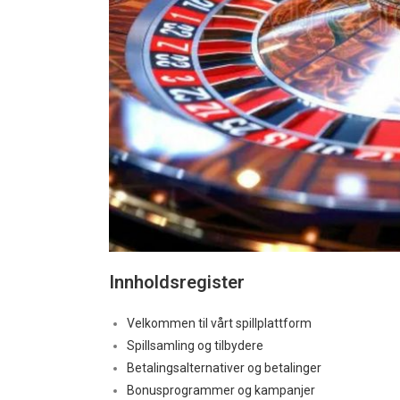
Innholdsregister
Velkommen til vårt spillplattform
Spillsamling og tilbydere
Betalingsalternativer og betalinger
Bonusprogrammer og kampanjer