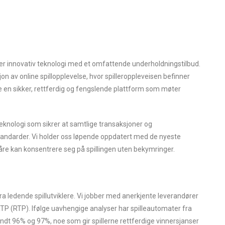
der innovativ teknologi med et omfattende underholdningstilbud.
 av online spillopplevelse, hvor spilleroppleveisen befinner
vere en sikker, rettferdig og fengslende plattform som møter
teknologi som sikrer at samtlige transaksjoner og
standarder. Vi holder oss løpende oppdatert med de nyeste
åre kan konsentrere seg på spillingen uten bekymringer.
 fra ledende spillutviklere. Vi jobber med anerkjente leverandører
TP (RTP). Ifølge uavhengige analyser har spilleautomater fra
dt 96% og 97%, noe som gir spillerne rettferdige vinnersjanser