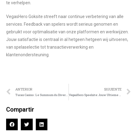
te verhelpen.
VegasHero Goksite streeft naar continue verbetering van alle
services. Feedback van spelers wordt serieus genomen en
gebruikt voor optimalisatie van onze platformen en werkwijzen.
Jouw satisfactie is centraal in al hetgeen hetgeen wij uitvoeren,
van spelaselectie tot transactieverwerking en
klantenondersteuning.
ANTERIOR
SIGUIENTE
Tucan Casino : Le Summum du Divertissement en Ligne à Votre Portée
VegasHero Speelsite: Jouw Ultieme Plek voor Online Gokentertainment
Compartir