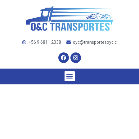
+56 9 6811 2038
oyc@transportesoyc.cl