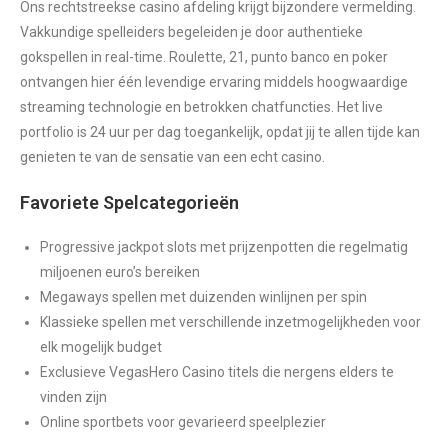
Ons rechtstreekse casino afdeling krijgt bijzondere vermelding.
Vakkundige spelleiders begeleiden je door authentieke
gokspellen in real-time. Roulette, 21, punto banco en poker
ontvangen hier één levendige ervaring middels hoogwaardige
streaming technologie en betrokken chatfuncties. Het live
portfolio is 24 uur per dag toegankelijk, opdat jij te allen tijde kan
genieten te van de sensatie van een echt casino.
Favoriete Spelcategorieën
Progressive jackpot slots met prijzenpotten die regelmatig
miljoenen euro’s bereiken
Megaways spellen met duizenden winlijnen per spin
Klassieke spellen met verschillende inzetmogelijkheden voor
elk mogelijk budget
Exclusieve VegasHero Casino titels die nergens elders te
vinden zijn
Online sportbets voor gevarieerd speelplezier