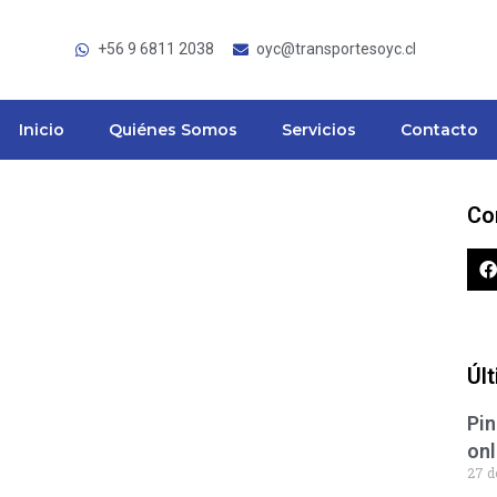
+56 9 6811 2038
oyc@transportesoyc.cl
Inicio
Quiénes Somos
Servicios
Contacto
Co
Úl
Pin
onl
27 d