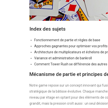
Index des sujets
Fonctionnement de partie et règles de base
Approches gagnantes pour optimiser vos profits
Architecture de multiplicateurs et échelons de pr
Variance et administration de bankroll
Comment Tower Rush se différencie des autre
Mécanisme de partie et principes d
Notre game repose sur un concept innovant qui fusio
stratégique de la bâtisse évolutive. Chaque manche d
niveau par étage en optant pour des éléments de coule
grandit, mais la pression croît aussi : un seul décisio