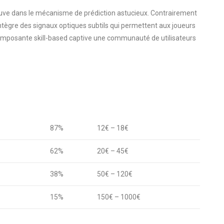
trouve dans le mécanisme de prédiction astucieux. Contrairement
ntègre des signaux optiques subtils qui permettent aux joueurs
composante skill-based captive une communauté de utilisateurs
87%
12€ – 18€
62%
20€ – 45€
38%
50€ – 120€
15%
150€ – 1000€