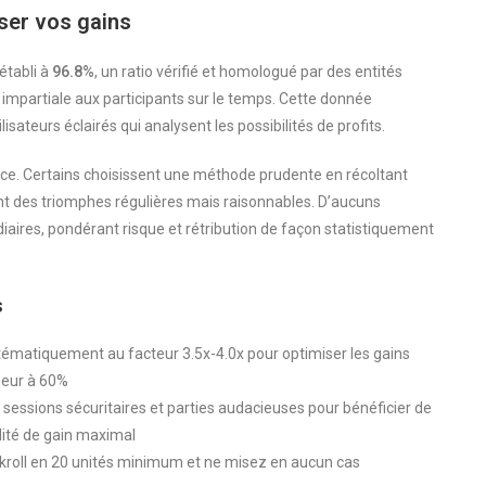
ser vos gains
établi à
96.8%
, un ratio vérifié et homologué par des entités
impartiale aux participants sur le temps. Cette donnée
sateurs éclairés qui analysent les possibilités de profits.
ce. Certains choisissent une méthode prudente en récoltant
nt des triomphes régulières mais raisonnables. D’aucuns
iaires, pondérant risque et rétribution de façon statistiquement
s
ématiquement au facteur 3.5x-4.0x pour optimiser les gains
ieur à 60%
sessions sécuritaires et parties audacieuses pour bénéficier de
lité de gain maximal
kroll en 20 unités minimum et ne misez en aucun cas