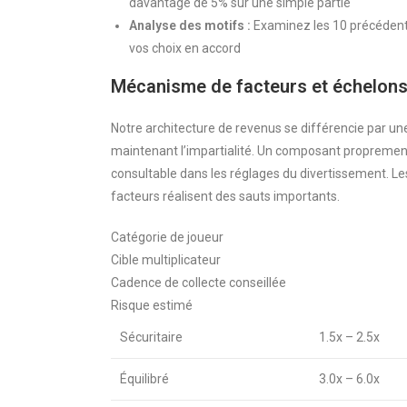
davantage de 5% sur une simple partie
Analyse des motifs :
Examinez les 10 précédente
vos choix en accord
Mécanisme de facteurs et échelons
Notre architecture de revenus se différencie par un
maintenant l’impartialité. Un composant proprement 
consultable dans les réglages du divertissement. Les
facteurs réalisent des sauts importants.
Catégorie de joueur
Cible multiplicateur
Cadence de collecte conseillée
Risque estimé
Sécuritaire
1.5x – 2.5x
Équilibré
3.0x – 6.0x