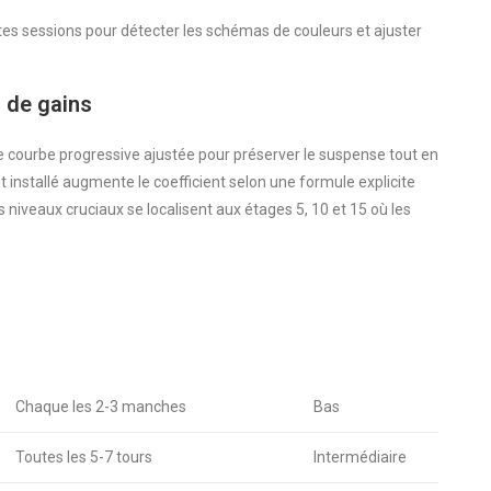
s sessions pour détecter les schémas de couleurs et ajuster
 de gains
e courbe progressive ajustée pour préserver le suspense tout en
installé augmente le coefficient selon une formule explicite
 niveaux cruciaux se localisent aux étages 5, 10 et 15 où les
Chaque les 2-3 manches
Bas
Toutes les 5-7 tours
Intermédiaire