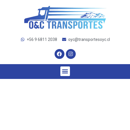
+56 9 6811 2038
oyc@transportesoyc.cl