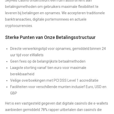
SkyHills Casino ondersteunt een ruim assortiment aan
betalingsmethoden om gebruikers maximale flexibiliteit te
leveren bij betalingen en opnames. We accepteren traditionele
banktransacties, digitale portemonnees en actuele
cryptocurrencies.
Sterke Punten van Onze Betalingsstructuur
Directe verwerkingstijd voor opnames, gemiddeld binnen 24
uur tijd voor eWallets
Geen fees op de belangrijkste betaalmethoden
Laagste storting vanaf tien euro voor maximale
bereikbaarheid
Veilige overboekingen met PCI DSS Level 1 accreditatie
Faciliteiten voor verschillende munten inclusief Euro, USD en
GBP
Het is een vastgesteld gegeven dat digitale casino’s die e-wallets
aanbieden gemiddeld 78% rapper uitbetalen dan casino’s die