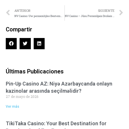
ANTERIOR
SIGUIENTE
NV Casino: Uw persoonlijke Bestemming voor Premium Online Casinoplezier
NV Casino – Jūsu Personīgais Drošais Sabiedrotais Online Spēļu Pasaulē
Compartir
Últimas Publicaciones
Pin-Up Casino AZ: Niyə Azərbaycanda onlayn
kazinolar arasında seçilməlidir?
27 de mayo de 2026
Ver más
TikiTaka Casino: Your Best Destination for