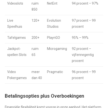
Videoslots
ruim
NetEnt
94 procent – 97%
850
Live
120+
Evolution
97 procent – 99
Speelhuis
Studios
procent
Tafelgames
200+
PlaynGO
95% – 99%
Jackpot-
ruim
Microgaming
92 procent –
spellen Slots
65
vijfennegentig
procent
Video
meer
Pragmatic
96 procent – 99
Pokergames
dan 40
procent
Betalingsopties plus Overboekingen
Financiële flexibiliteit komt voorop in onze aanbod. Het platform