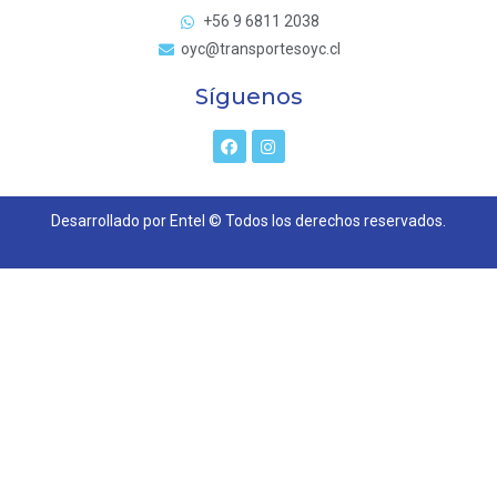
+56 9 6811 2038
oyc@transportesoyc.cl
Síguenos
Desarrollado por Entel © Todos los derechos reservados.