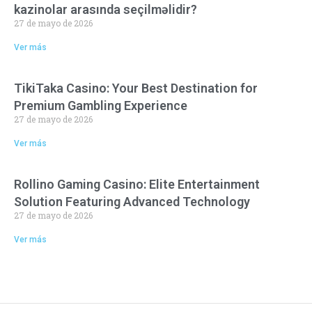
kazinolar arasında seçilməlidir?
27 de mayo de 2026
Ver más
TikiTaka Casino: Your Best Destination for
Premium Gambling Experience
27 de mayo de 2026
Ver más
Rollino Gaming Casino: Elite Entertainment
Solution Featuring Advanced Technology
27 de mayo de 2026
Ver más