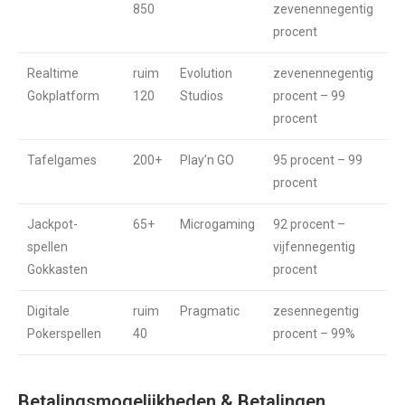
850
zevenennegentig
procent
Realtime
ruim
Evolution
zevenennegentig
Gokplatform
120
Studios
procent – 99
procent
Tafelgames
200+
Play’n GO
95 procent – 99
procent
Jackpot-
65+
Microgaming
92 procent –
spellen
vijfennegentig
Gokkasten
procent
Digitale
ruim
Pragmatic
zesennegentig
Pokerspellen
40
procent – 99%
Betalingsmogelijkheden & Betalingen