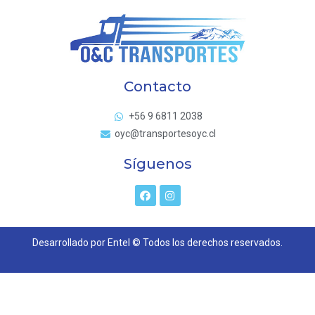
Contacto
+56 9 6811 2038
oyc@transportesoyc.cl
Síguenos
Desarrollado por Entel © Todos los derechos reservados.