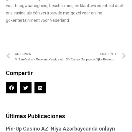
voor hoogwaardigheid, bescherming en klanttevredenheid doet
ons casino als één vertrouwde metgezel voor online
gokentertainment voor Nederland.
ANTERIOR
SIGUIENTE
MrBen Casino – Eure erstklassige Adresse für erstklassiges Online-Glücksspiel
NV Casino: Uw persoonlijke Bestemming voor Premium Online Casinoplezier
Compartir
Últimas Publicaciones
Pin-Up Casino AZ: Niyə Azərbaycanda onlayn