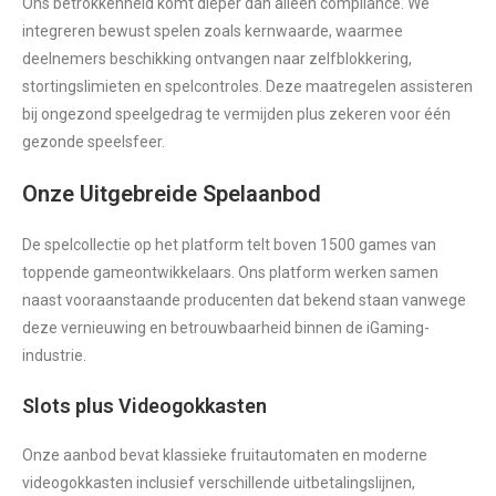
Ons betrokkenheid komt dieper dan alleen compliance. We
integreren bewust spelen zoals kernwaarde, waarmee
deelnemers beschikking ontvangen naar zelfblokkering,
stortingslimieten en spelcontroles. Deze maatregelen assisteren
bij ongezond speelgedrag te vermijden plus zekeren voor één
gezonde speelsfeer.
Onze Uitgebreide Spelaanbod
De spelcollectie op het platform telt boven 1500 games van
toppende gameontwikkelaars. Ons platform werken samen
naast vooraanstaande producenten dat bekend staan vanwege
deze vernieuwing en betrouwbaarheid binnen de iGaming-
industrie.
Slots plus Videogokkasten
Onze aanbod bevat klassieke fruitautomaten en moderne
videogokkasten inclusief verschillende uitbetalingslijnen,