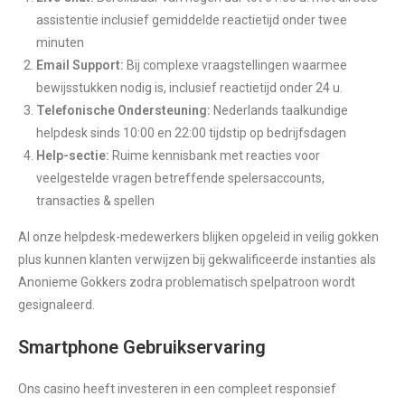
assistentie inclusief gemiddelde reactietijd onder twee
minuten
Email Support:
Bij complexe vraagstellingen waarmee
bewijsstukken nodig is, inclusief reactietijd onder 24 u.
Telefonische Ondersteuning:
Nederlands taalkundige
helpdesk sinds 10:00 en 22:00 tijdstip op bedrijfsdagen
Help-sectie:
Ruime kennisbank met reacties voor
veelgestelde vragen betreffende spelersaccounts,
transacties & spellen
Al onze helpdesk-medewerkers blijken opgeleid in veilig gokken
plus kunnen klanten verwijzen bij gekwalificeerde instanties als
Anonieme Gokkers zodra problematisch spelpatroon wordt
gesignaleerd.
Smartphone Gebruikservaring
Ons casino heeft investeren in een compleet responsief