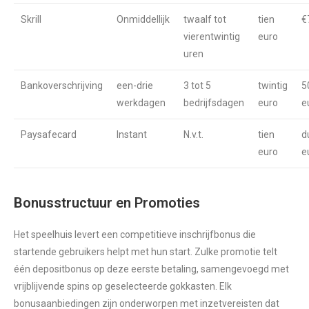
Skrill
Onmiddellijk
twaalf tot
tien
€
vierentwintig
euro
uren
Bankoverschrijving
een-drie
3 tot 5
twintig
5
werkdagen
bedrijfsdagen
euro
e
Paysafecard
Instant
N.v.t.
tien
d
euro
e
Bonusstructuur en Promoties
Het speelhuis levert een competitieve inschrijfbonus die
startende gebruikers helpt met hun start. Zulke promotie telt
één depositbonus op deze eerste betaling, samengevoegd met
vrijblijvende spins op geselecteerde gokkasten. Elk
bonusaanbiedingen zijn onderworpen met inzetvereisten dat