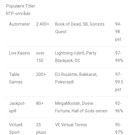
Populære Titler
RTP-område
Automater
2.400+
Book of Dead, SB, Gonzo’s
94-
Quest
98
pst
Live Kasino
over
Lightning-rulett, Party
97-
150
Blackjack, DC
99%
Table
200+
EU Roulette, Bakkarat,
97-
Games
Pokerspill
99.5
pst
Jackpot-
80+
MegaMoolah, Divine
92-
spill
Fortune, Hall of Gods-serien
96%
Virtuell
25
VF, Virtual Tennis
95-
Sport
pluss
97%