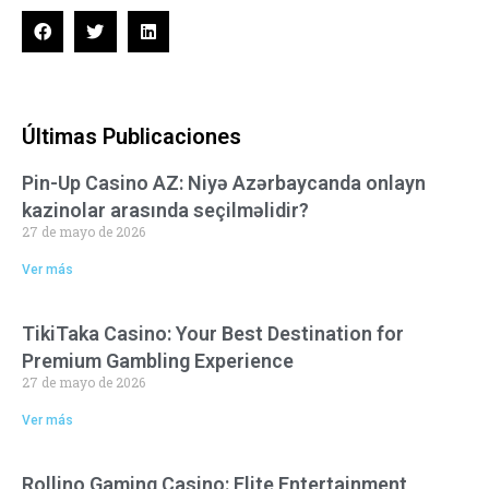
Últimas Publicaciones
Pin-Up Casino AZ: Niyə Azərbaycanda onlayn
kazinolar arasında seçilməlidir?
27 de mayo de 2026
Ver más
TikiTaka Casino: Your Best Destination for
Premium Gambling Experience
27 de mayo de 2026
Ver más
Rollino Gaming Casino: Elite Entertainment