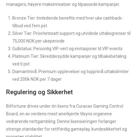
managers, høyere maksinnsatser og tilpassede kampanjer.
Bronze Tier: Innledende benefits med hver uke cashback-
tilbud ved fem pst
Silver Tier: Prioritetssatt support og utvidede uttaksgrenser til
75,000 NOK per ukeperiode
Gullstatus: Personlig VIP-vert og invitasjoner til VIP events
Platinum Tier: Skreddersydde kampanjer og tilbakebetaling
ved ti pst
Diamantnivå: Premium opplevelser og toppnivå uttakslimiter
ved 200k NOK per 7 dager
Regulering og Sikkerhet
Bitfortune drives under én lisens fra Curacao Gaming Control
Board, en av verdens mest anerkjente tilsyns organene
vedrørende nettgambling. Denne lisensieringen forlanger
strenge standarder for rettferdig gameplay, kundesikkerhet og
monetær stabilitet.