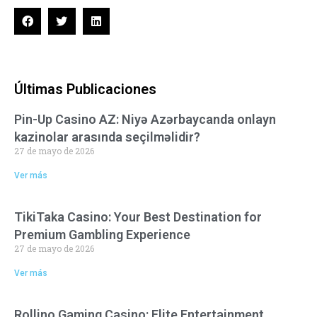
Últimas Publicaciones
Pin-Up Casino AZ: Niyə Azərbaycanda onlayn
kazinolar arasında seçilməlidir?
27 de mayo de 2026
Ver más
TikiTaka Casino: Your Best Destination for
Premium Gambling Experience
27 de mayo de 2026
Ver más
Rollino Gaming Casino: Elite Entertainment