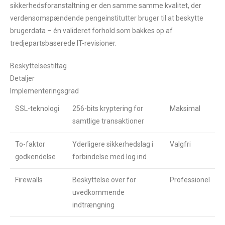
sikkerhedsforanstaltning er den samme samme kvalitet, der
verdensomspændende pengeinstitutter bruger til at beskytte
brugerdata – én valideret forhold som bakkes op af
tredjepartsbaserede IT-revisioner.
Beskyttelsestiltag
Detaljer
Implementeringsgrad
SSL-teknologi
256-bits kryptering for
Maksimal
samtlige transaktioner
To-faktor
Yderligere sikkerhedslag i
Valgfri
godkendelse
forbindelse med log ind
Firewalls
Beskyttelse over for
Professionel
uvedkommende
indtrængning