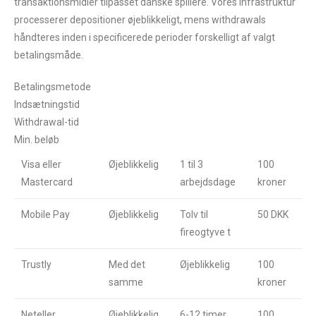
transaktionsmidler tilpasset danske spillere. Vores infrastruktur
processerer depositioner øjeblikkeligt, mens withdrawals
håndteres inden i specificerede perioder forskelligt af valgt
betalingsmåde.
Betalingsmetode
Indsætningstid
Withdrawal-tid
Min. beløb
Visa eller
Øjeblikkelig
1 til 3
100
Mastercard
arbejdsdage
kroner
Mobile Pay
Øjeblikkelig
Tolv til
50 DKK
fireogtyve t
Trustly
Med det
Øjeblikkelig
100
samme
kroner
Neteller
Øjeblikkelig
6-12 timer
100