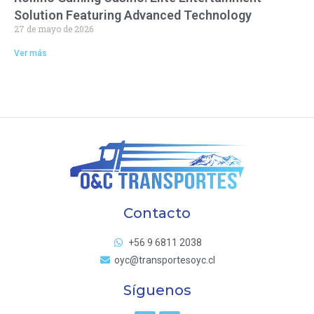
Solution Featuring Advanced Technology
27 de mayo de 2026
Ver más
Contacto
+56 9 6811 2038
oyc@transportesoyc.cl
Síguenos