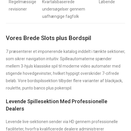
Regelmæssige
Kvartalsbaserede
Løbende
revisioner
undersøgelser gennem
uafhængige fagfolk
Vores Brede Slots plus Bordspil
7 præsenterer et imponerende katalog inddelt i tænkte sektioner,
som sikrer navigation intuitiv. Spilleautomaterne spænder
mellem 3-hjuls klassiske spil til moderne video automater med
stigende hovedgevinster, hvilket hyppigt overskrider 7-cifrede
beløb. Vore bordspilssektion tilbyder flere varianter af blackjack,
roulette, punto banco plus pokerspil.
Levende Spillesektion Med Professionelle
Dealers
Levende live-sektionen sender via HD gennem professionelle
faciliteter, hvorfra kvalificerede dealere administrerer