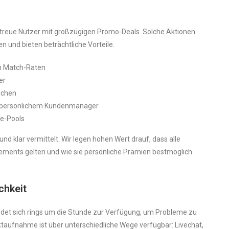
 treue Nutzer mit großzügigen Promo-Deals. Solche Aktionen
n und bieten beträchtliche Vorteile.
en Match-Raten
er
ichen
nd persönlichem Kundenmanager
ze-Pools
nd klar vermittelt. Wir legen hohen Wert drauf, dass alle
ements gelten und wie sie persönliche Prämien bestmöglich
chkeit
et sich rings um die Stunde zur Verfügung, um Probleme zu
aktaufnahme ist über unterschiedliche Wege verfügbar: Livechat,