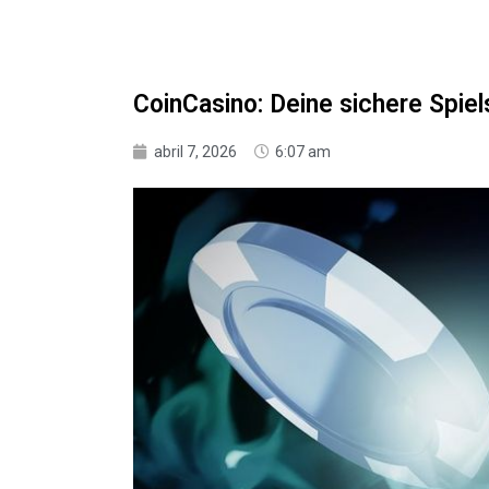
CoinCasino: Deine sichere Spiels
abril 7, 2026
6:07 am