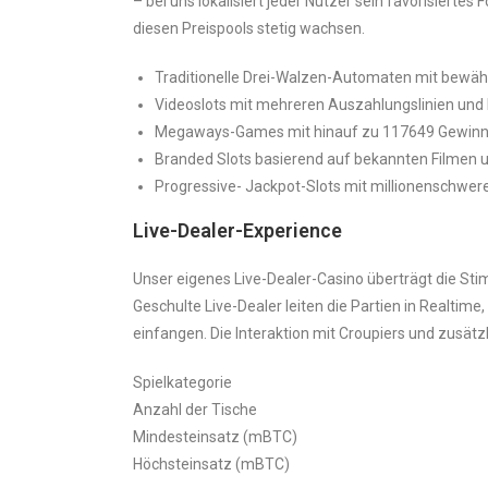
– bei uns lokalisiert jeder Nutzer sein favorisiertes
diesen Preispools stetig wachsen.
Traditionelle Drei-Walzen-Automaten mit bewäh
Videoslots mit mehreren Auszahlungslinien un
Megaways-Games mit hinauf zu 117649 Gewinn
Branded Slots basierend auf bekannten Filmen
Progressive- Jackpot-Slots mit millionenschwe
Live-Dealer-Experience
Unser eigenes Live-Dealer-Casino überträgt die St
Geschulte Live-Dealer leiten die Partien in Realti
einfangen. Die Interaktion mit Croupiers und zusätzli
Spielkategorie
Anzahl der Tische
Mindesteinsatz (mBTC)
Höchsteinsatz (mBTC)