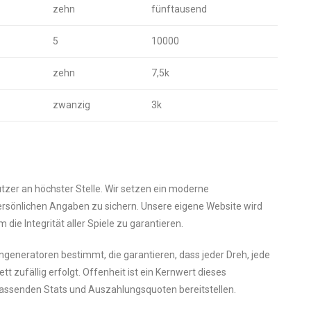
zehn
fünftausend
5
10000
zehn
7,5k
zwanzig
3k
utzer an höchster Stelle. Wir setzen ein moderne
ersönlichen Angaben zu sichern. Unsere eigene Website wird
die Integrität aller Spiele zu garantieren.
generatoren bestimmt, die garantieren, dass jeder Dreh, jede
zufällig erfolgt. Offenheit ist ein Kernwert dieses
assenden Stats und Auszahlungsquoten bereitstellen.