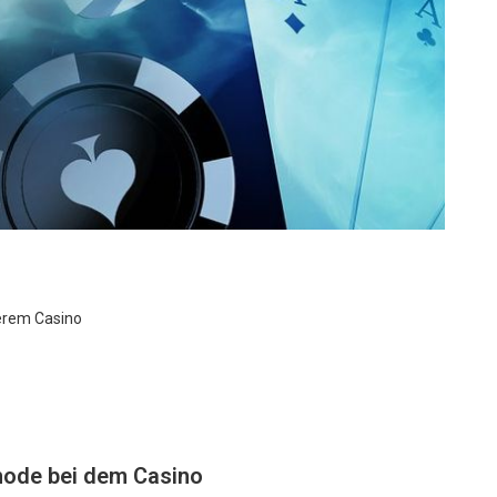
erem Casino
ode bei dem Casino