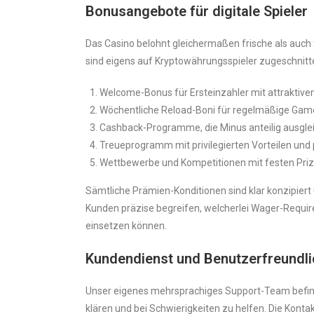
Bonusangebote für digitale Spieler
Das Casino belohnt gleichermaßen frische als auch
sind eigens auf Kryptowährungsspieler zugeschnitte
Welcome-Bonus für Ersteinzahler mit attraktiv
Wöchentliche Reload-Boni für regelmäßige Gam
Cashback-Programme, die Minus anteilig ausgle
Treueprogramm mit privilegierten Vorteilen u
Wettbewerbe und Kompetitionen mit festen Pri
Sämtliche Prämien-Konditionen sind klar konzipiert u
Kunden präzise begreifen, welcherlei Wager-Requir
einsetzen können.
Kundendienst und Benutzerfreundli
Unser eigenes mehrsprachiges Support-Team befind
klären und bei Schwierigkeiten zu helfen. Die Kont