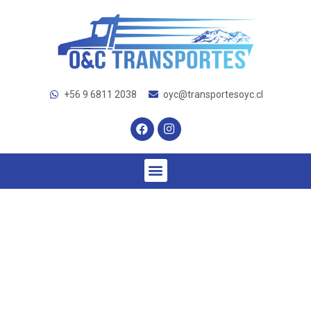
+56 9 6811 2038
oyc@transportesoyc.cl