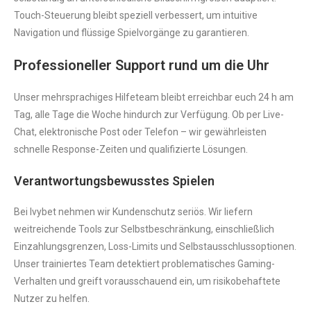
Touch-Steuerung bleibt speziell verbessert, um intuitive
Navigation und flüssige Spielvorgänge zu garantieren.
Professioneller Support rund um die Uhr
Unser mehrsprachiges Hilfeteam bleibt erreichbar euch 24 h am
Tag, alle Tage die Woche hindurch zur Verfügung. Ob per Live-
Chat, elektronische Post oder Telefon – wir gewährleisten
schnelle Response-Zeiten und qualifizierte Lösungen.
Verantwortungsbewusstes Spielen
Bei Ivybet nehmen wir Kundenschutz seriös. Wir liefern
weitreichende Tools zur Selbstbeschränkung, einschließlich
Einzahlungsgrenzen, Loss-Limits und Selbstausschlussoptionen.
Unser trainiertes Team detektiert problematisches Gaming-
Verhalten und greift vorausschauend ein, um risikobehaftete
Nutzer zu helfen.