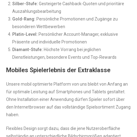
Silber-Stufe:
Gesteigerte Cashback-Quoten und prioritäre
Auszahlungsbearbeitung
Gold-Rang:
Persönliche Promotionen und Zugänge zu
besonderen Wettbewerben
Platin-Level:
Persönlicher Account-Manager, exklusive
Präsente und individuelle Promotionen
Diamant-Stufe:
Höchste Vorrang bei jeglichen
Dienstleistungen, besondere Events und Top-Rewards
Mobiles Spielerlebnis der Extraklasse
Unsere mobil optimierte Platform von uns bleibt von Anfang an
für optimale Leistung auf Smartphones und Tablets gestaltet.
Ohne Installation einer Anwendung dürfen Spieler sofort über
den Internetbrowser auf das vollständige Spielsortiment Zugang
haben.
Flexibles Design sorgt dazu, dass die jene Nutzeroberfläche
selbständig an unterschiedliche Bildschirmgrößen adaptiert.