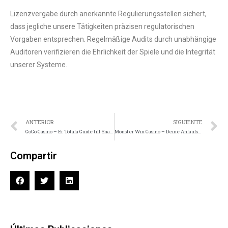
Lizenzvergabe durch anerkannte Regulierungsstellen sichert,
dass jegliche unsere Tätigkeiten präzisen regulatorischen
Vorgaben entsprechen. Regelmäßige Audits durch unabhängige
Auditoren verifizieren die Ehrlichkeit der Spiele und die Integrität
unserer Systeme.
ANTERIOR
SIGUIENTE
GoGo Casino – Er Totala Guide till Snabba Utbetalningar och Fängslande Spelmoment
Monster Win Casino – Deine Anlaufstelle für erstklassige Spielerlebnisse und imposante Gewinne
Compartir