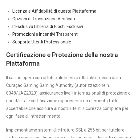
Licenza e Affidabilità di questa Piattaforma
Opzioni di Transazione Verificati
L’Esclusiva Libreria di Giochi Esclusivi
Promozioni e Incentivi Trasparenti
Supporto Utenti Professionale
Certificazione e Protezione della nostra
Piattaforma
Il casino opera con un’ufficiale licenza ufficiale emessa dalla
Curaçao Gaming Gaming Authority (autorizzazione n.
8048/JAZ2020), assicurando livelli internazionali di protezione e
onestà. Tale certificazione rappresenta un elemento fatto
accertabile che assicura ai nostri utenti sicurezza completa per
ogni fase di intrattenimento.
Implementiamo sistemi di cifratura SSL a 256 bit per tutelare
tutte le operazioni finanziarie e i dati personali dei tutti i giocatori.