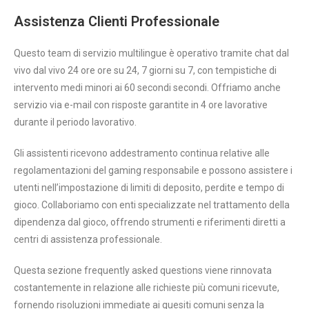
Assistenza Clienti Professionale
Questo team di servizio multilingue è operativo tramite chat dal
vivo dal vivo 24 ore ore su 24, 7 giorni su 7, con tempistiche di
intervento medi minori ai 60 secondi secondi. Offriamo anche
servizio via e-mail con risposte garantite in 4 ore lavorative
durante il periodo lavorativo.
Gli assistenti ricevono addestramento continua relative alle
regolamentazioni del gaming responsabile e possono assistere i
utenti nell’impostazione di limiti di deposito, perdite e tempo di
gioco. Collaboriamo con enti specializzate nel trattamento della
dipendenza dal gioco, offrendo strumenti e riferimenti diretti a
centri di assistenza professionale.
Questa sezione frequently asked questions viene rinnovata
costantemente in relazione alle richieste più comuni ricevute,
fornendo risoluzioni immediate ai quesiti comuni senza la