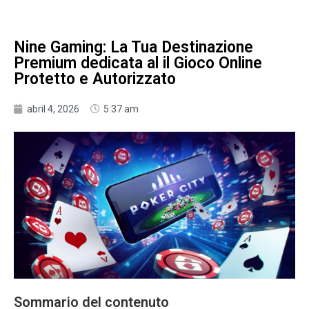
Nine Gaming: La Tua Destinazione
Premium dedicata al il Gioco Online
Protetto e Autorizzato
abril 4, 2026
5:37 am
Sommario del contenuto