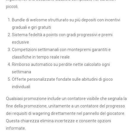
piccoli.
Bundle di welcome strutturato su più depositi con incentivi
graduali e giri gratuiti
Sistema fedeltà a points con gradi progressivi e premi
esclusive
Competizioni settimanali con montepremi garantiti e
classifiche in tempo reale reale
Rimborso automatico su perdite nette calcolato ogni
settimana
Offerte personalizzate fondate sulle abitudini di gioco
individuali
Qualsiasi promozione include un contatore visibile che segnala la
fine della promozione, unitamente a un contatore del progresso
dei requisiti di wagering direttamente nel pannello del giocatore.
Questa chiarezza elimina incertezze e consente opzioni
informate.