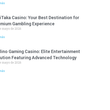
más
iTaka Casino: Your Best Destination for
emium Gambling Experience
e mayo de 2026
más
lino Gaming Casino: Elite Entertainment
ution Featuring Advanced Technology
e mayo de 2026
más