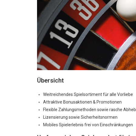
Übersicht
Weitreichendes Spielsortiment für alle Vorliebe
Attraktive Bonusaktionen & Promotionen
Flexible Zahlungsmethoden sowie rasche Abhe
Lizensierung sowie Sicherheitsnormen
Mobiles Spielerlebnis frei von Einschränkungen