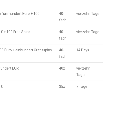
u fünfhundert Euro + 100
40-
vierzehn Tage
fach
€ + 100 Free Spins
40-
vierzehn Tage
fach
00 Euro + einhundert Gratisspins
40-
14 Days
fach
hundert EUR
40x
vierzehn
Tagen
 €
35x
7 Tage