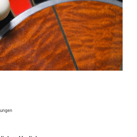
bungen