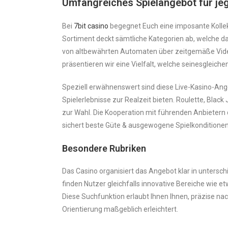
Umfangreiches Spielangebot für jeg
Bei
7bit casino
begegnet Euch eine imposante Kollekt
Sortiment deckt sämtliche Kategorien ab, welche d
von altbewährten Automaten über zeitgemäße Video
präsentieren wir eine Vielfalt, welche seinesgleiche
Speziell erwähnenswert sind diese Live-Kasino-Ang
Spielerlebnisse zur Realzeit bieten. Roulette, Blac
zur Wahl. Die Kooperation mit führenden Anbietern 
sichert beste Güte & ausgewogene Spielkonditionen
Besondere Rubriken
Das Casino organisiert das Angebot klar in untersc
finden Nutzer gleichfalls innovative Bereiche wie e
Diese Suchfunktion erlaubt Ihnen Ihnen, präzise nac
Orientierung maßgeblich erleichtert.