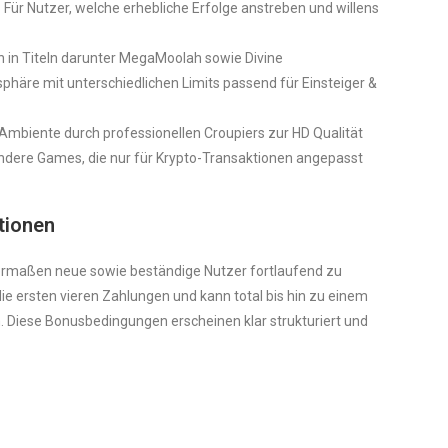
:
Für Nutzer, welche erhebliche Erfolge anstreben und willens
n Titeln darunter MegaMoolah sowie Divine
phäre mit unterschiedlichen Limits passend für Einsteiger &
Ambiente durch professionellen Croupiers zur HD Qualität
dere Games, die nur für Krypto-Transaktionen angepasst
tionen
rmaßen neue sowie beständige Nutzer fortlaufend zu
ie ersten vieren Zahlungen und kann total bis hin zu einem
en. Diese Bonusbedingungen erscheinen klar strukturiert und