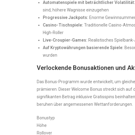
Automatenspiele mit beträchtlicher Volatilität
sind, höhere Wagnisse einzugehen
Progressive Jackpots:
Enorme Gewinnsummen i
Casino-Tischspiele:
Traditionelle Casino-Atmos
High-Roller
Live-Croupier-Games:
Realistisches Spielbank-
Auf Kryptowährungen basierende Spiele:
Beson
wurden
Verlockende Bonusaktionen und Ak
Das Bonus-Programm wurde entwickelt, um gleiche
prämieren. Dieser Welcome Bonus streckt sich auf d
signifikanten Betrag inklusive Gratisspins beinhalt
beruhen über angemessenen Wettanforderungen.
Bonustyp
Höhe
Rollover