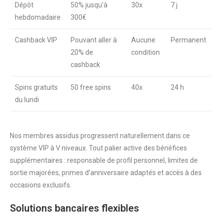
Dépôt
50% jusqu’à
30x
7 j
hebdomadaire
300€
Cashback VIP
Pouvant aller à
Aucune
Permanent
20% de
condition
cashback
Spins gratuits
50 free spins
40x
24 h
du lundi
Nos membres assidus progressent naturellement dans ce
système VIP à V niveaux. Tout palier active des bénéfices
supplémentaires : responsable de profil personnel, limites de
sortie majorées, primes d’anniversaire adaptés et accès à des
occasions exclusifs.
Solutions bancaires flexibles