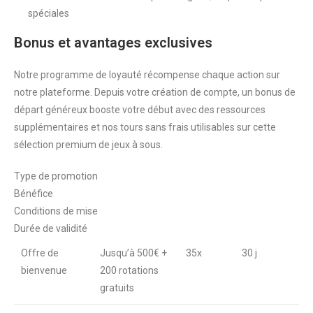
spéciales
Bonus et avantages exclusives
Notre programme de loyauté récompense chaque action sur
notre plateforme. Depuis votre création de compte, un bonus de
départ généreux booste votre début avec des ressources
supplémentaires et nos tours sans frais utilisables sur cette
sélection premium de jeux à sous.
Type de promotion
Bénéfice
Conditions de mise
Durée de validité
Offre de
Jusqu’à 500€ +
35x
30 j
bienvenue
200 rotations
gratuits