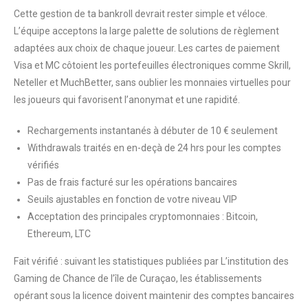
Cette gestion de ta bankroll devrait rester simple et véloce.
L’équipe acceptons la large palette de solutions de règlement
adaptées aux choix de chaque joueur. Les cartes de paiement
Visa et MC côtoient les portefeuilles électroniques comme Skrill,
Neteller et MuchBetter, sans oublier les monnaies virtuelles pour
les joueurs qui favorisent l’anonymat et une rapidité.
Rechargements instantanés à débuter de 10 € seulement
Withdrawals traités en en-deçà de 24 hrs pour les comptes
vérifiés
Pas de frais facturé sur les opérations bancaires
Seuils ajustables en fonction de votre niveau VIP
Acceptation des principales cryptomonnaies : Bitcoin,
Ethereum, LTC
Fait vérifié : suivant les statistiques publiées par L’institution des
Gaming de Chance de l’île de Curaçao, les établissements
opérant sous la licence doivent maintenir des comptes bancaires