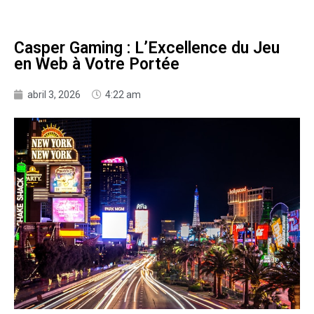
Casper Gaming : L’Excellence du Jeu
en Web à Votre Portée
abril 3, 2026
4:22 am