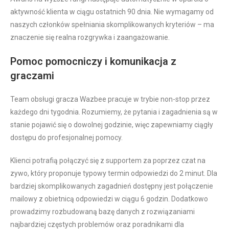
aktywność klienta w ciągu ostatnich 90 dnia. Nie wymagamy od
naszych członków spełniania skomplikowanych kryteriów – ma
znaczenie się realna rozgrywka i zaangażowanie.
Pomoc pomocniczy i komunikacja z
graczami
Team obsługi gracza Wazbee pracuje w trybie non-stop przez
każdego dni tygodnia. Rozumiemy, że pytania i zagadnienia są w
stanie pojawić się o dowolnej godzinie, więc zapewniamy ciągły
dostępu do profesjonalnej pomocy.
Klienci potrafią połączyć się z supportem za poprzez czat na
zywo, który proponuje typowy termin odpowiedzi do 2 minut. Dla
bardziej skomplikowanych zagadnień dostępny jest połączenie
mailowy z obietnicą odpowiedzi w ciągu 6 godzin. Dodatkowo
prowadzimy rozbudowaną bazę danych z rozwiązaniami
najbardziej częstych problemów oraz poradnikami dla