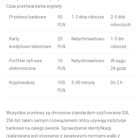
Czas przetwarzania wypłaty
Przelewy bankowe
50
1-3 dnia robocze
2-5 dób
PLN
roboczych
Karty
20
Natychmiastowo
1-3 dni
kredytowe/debetowe
PLN
robocze
Portfele cyfrowe
10
Natychmiastowo
W ciągu
elektroniczne
PLN
24 godz.
Kryptowaluty
100
5-30 minuty
Do 2 h
PLN
Wszystkie przelewy są chronione standardem szyfrowania SSL
256-bit, takim samym rozwiązaniem, który używają instytucje
bankowe na całego świecie. Sprawdzenie identyfikacji
realizowana jest stosownie z światowymi normami walki z