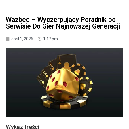
Wazbee – Wyczerpujący Poradnik po
Serwisie Do Gier Najnowszej Generacji
abril 1, 2026
1:17 pm
Wykaz treści