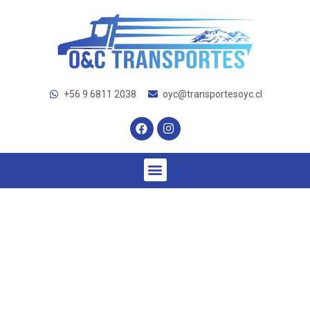
+56 9 6811 2038
oyc@transportesoyc.cl