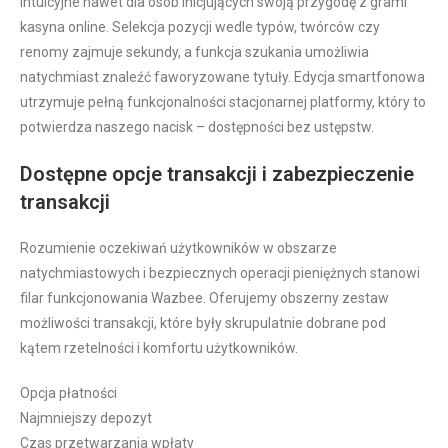
intuicyjne nawet dla osób inicjujących swoją przygodę z grami
kasyna online. Selekcja pozycji wedle typów, twórców czy
renomy zajmuje sekundy, a funkcja szukania umożliwia
natychmiast znaleźć faworyzowane tytuły. Edycja smartfonowa
utrzymuje pełną funkcjonalności stacjonarnej platformy, który to
potwierdza naszego nacisk – dostępności bez ustępstw.
Dostępne opcje transakcji i zabezpieczenie
transakcji
Rozumienie oczekiwań użytkowników w obszarze
natychmiastowych i bezpiecznych operacji pieniężnych stanowi
filar funkcjonowania Wazbee. Oferujemy obszerny zestaw
możliwości transakcji, które były skrupulatnie dobrane pod
kątem rzetelności i komfortu użytkowników.
Opcja płatności
Najmniejszy depozyt
Czas przetwarzania wpłaty