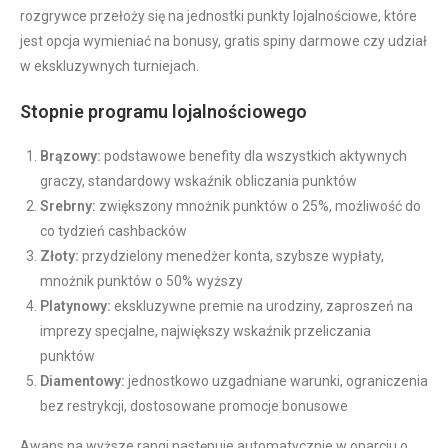
rozgrywce przełoży się na jednostki punkty lojalnościowe, które
jest opcja wymieniać na bonusy, gratis spiny darmowe czy udział
w ekskluzywnych turniejach.
Stopnie programu lojalnościowego
Brązowy:
podstawowe benefity dla wszystkich aktywnych
graczy, standardowy wskaźnik obliczania punktów
Srebrny:
zwiększony mnożnik punktów o 25%, możliwość do
co tydzień cashbacków
Złoty:
przydzielony menedżer konta, szybsze wypłaty,
mnożnik punktów o 50% wyższy
Platynowy:
ekskluzywne premie na urodziny, zaproszeń na
imprezy specjalne, największy wskaźnik przeliczania
punktów
Diamentowy:
jednostkowo uzgadniane warunki, ograniczenia
bez restrykcji, dostosowane promocje bonusowe
Awans na wyższe rangi następuje automatycznie w oparciu o