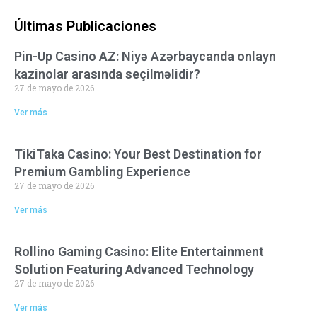
Últimas Publicaciones
Pin-Up Casino AZ: Niyə Azərbaycanda onlayn
kazinolar arasında seçilməlidir?
27 de mayo de 2026
Ver más
TikiTaka Casino: Your Best Destination for
Premium Gambling Experience
27 de mayo de 2026
Ver más
Rollino Gaming Casino: Elite Entertainment
Solution Featuring Advanced Technology
27 de mayo de 2026
Ver más