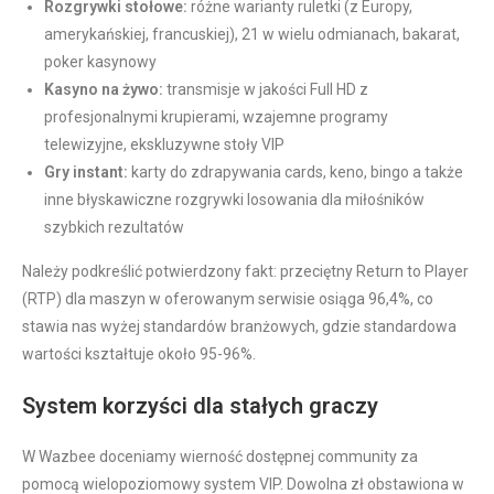
Rozgrywki stołowe:
różne warianty ruletki (z Europy,
amerykańskiej, francuskiej), 21 w wielu odmianach, bakarat,
poker kasynowy
Kasyno na żywo:
transmisje w jakości Full HD z
profesjonalnymi krupierami, wzajemne programy
telewizyjne, ekskluzywne stoły VIP
Gry instant:
karty do zdrapywania cards, keno, bingo a także
inne błyskawiczne rozgrywki losowania dla miłośników
szybkich rezultatów
Należy podkreślić potwierdzony fakt: przeciętny Return to Player
(RTP) dla maszyn w oferowanym serwisie osiąga 96,4%, co
stawia nas wyżej standardów branżowych, gdzie standardowa
wartości kształtuje około 95-96%.
System korzyści dla stałych graczy
W Wazbee doceniamy wierność dostępnej community za
pomocą wielopoziomowy system VIP. Dowolna zł obstawiona w