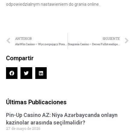
odpowiedzialnym nastawieniem do grania online.
ANTERIOR
SIGUIENTE
AlaWin Casino – Wyczerpujący Poradnik po Platformie Gamingowej Współczesnej Generacji
Dragonia Casino – Deres Fullstendige Guide til Engasjerende Spillopplevelser
Compartir
Últimas Publicaciones
Pin-Up Casino AZ: Niyə Azərbaycanda onlayn
kazinolar arasında seçilməlidir?
27 de mayo de 2026