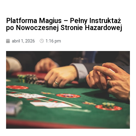
Platforma Magius – Pełny Instruktaż
po Nowoczesnej Stronie Hazardowej
abril 1, 2026
1:16 pm