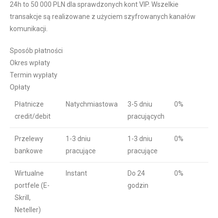
24h to 50 000 PLN dla sprawdzonych kont VIP. Wszelkie
transakcje są realizowane z użyciem szyfrowanych kanałów
komunikacji.
Sposób płatności
Okres wpłaty
Termin wypłaty
Opłaty
Płatnicze
Natychmiastowa
3-5 dniu
0%
credit/debit
pracujących
Przelewy
1-3 dniu
1-3 dniu
0%
bankowe
pracujące
pracujące
Wirtualne
Instant
Do 24
0%
portfele (E-
godzin
Skrill,
Neteller)