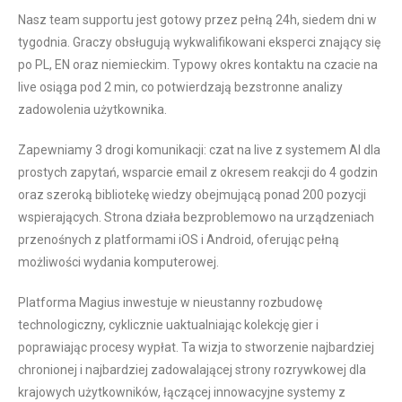
Nasz team supportu jest gotowy przez pełną 24h, siedem dni w
tygodnia. Graczy obsługują wykwalifikowani eksperci znający się
po PL, EN oraz niemieckim. Typowy okres kontaktu na czacie na
live osiąga pod 2 min, co potwierdzają bezstronne analizy
zadowolenia użytkownika.
Zapewniamy 3 drogi komunikacji: czat na live z systemem AI dla
prostych zapytań, wsparcie email z okresem reakcji do 4 godzin
oraz szeroką bibliotekę wiedzy obejmującą ponad 200 pozycji
wspierających. Strona działa bezproblemowo na urządzeniach
przenośnych z platformami iOS i Android, oferując pełną
możliwości wydania komputerowej.
Platforma Magius inwestuje w nieustanny rozbudowę
technologiczny, cyklicznie uaktualniając kolekcję gier i
poprawiając procesy wypłat. Ta wizja to stworzenie najbardziej
chronionej i najbardziej zadowalającej strony rozrywkowej dla
krajowych użytkowników, łączącej innowacyjne systemy z