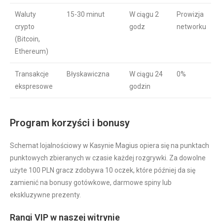
Waluty
15-30 minut
W ciągu 2
Prowizja
crypto
godz
networku
(Bitcoin,
Ethereum)
Transakcje
Błyskawiczna
W ciągu 24
0%
ekspresowe
godzin
Program korzyści i bonusy
Schemat lojalnościowy w Kasynie Magius opiera się na punktach
punktowych zbieranych w czasie każdej rozgrywki. Za dowolne
użyte 100 PLN gracz zdobywa 10 oczek, które później da się
zamienić na bonusy gotówkowe, darmowe spiny lub
ekskluzywne prezenty.
Rangi VIP w naszej witrynie