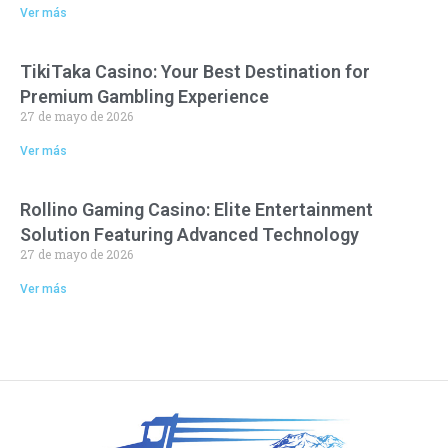
Ver más
TikiTaka Casino: Your Best Destination for
Premium Gambling Experience
27 de mayo de 2026
Ver más
Rollino Gaming Casino: Elite Entertainment
Solution Featuring Advanced Technology
27 de mayo de 2026
Ver más