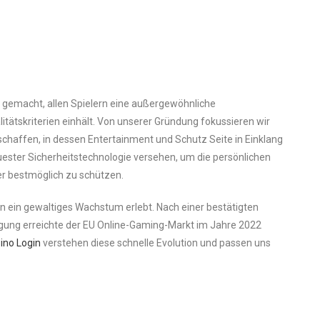
 gemacht, allen Spielern eine außergewöhnliche
litätskriterien einhält. Von unserer Gründung fokussieren wir
chaffen, in dessen Entertainment und Schutz Seite in Einklang
ester Sicherheitstechnologie versehen, um die persönlichen
er bestmöglich zu schützen.
en ein gewaltiges Wachstum erlebt. Nach einer bestätigten
gung erreichte der EU Online-Gaming-Markt im Jahre 2022
ino Login
verstehen diese schnelle Evolution und passen uns