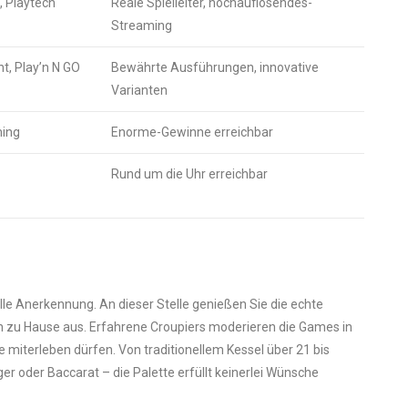
, Playtech
Reale Spielleiter, hochauflösendes-
Streaming
t, Play’n N GO
Bewährte Ausführungen, innovative
Varianten
ming
Enorme-Gewinne erreichbar
Rund um die Uhr erreichbar
lle Anerkennung. An dieser Stelle genießen Sie die echte
n zu Hause aus. Erfahrene Croupiers moderieren die Games in
 miterleben dürfen. Von traditionellem Kessel über 21 bis
er oder Baccarat – die Palette erfüllt keinerlei Wünsche