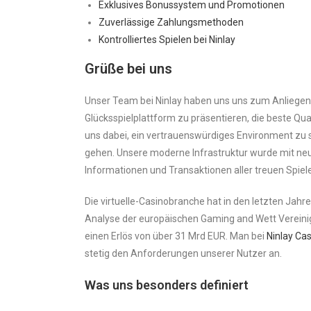
Exklusives Bonussystem und Promotionen
Zuverlässige Zahlungsmethoden
Kontrolliertes Spielen bei Ninlay
Grüße bei uns
Unser Team bei Ninlay haben uns uns zum Anliegen
Glücksspielplattform zu präsentieren, die beste Qua
uns dabei, ein vertrauenswürdiges Environment zu s
gehen. Unsere moderne Infrastruktur wurde mit neu
Informationen und Transaktionen aller treuen Spiel
Die virtuelle-Casinobranche hat in den letzten Jahr
Analyse der europäischen Gaming and Wett Vereini
einen Erlös von über 31 Mrd EUR. Man bei
Ninlay Cas
stetig den Anforderungen unserer Nutzer an.
Was uns besonders definiert