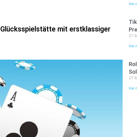
Ver 
Tik
Glücksspielstätte mit erstklassiger
Pr
27 d
Ver 
Rol
Sol
27 d
Ver 