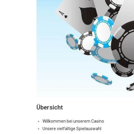
Übersicht
Willkommen bei unserem Casino
Unsere vielfältige Spielauswahl