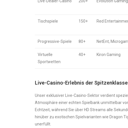
Live-Dealer-Casino
200+
Evolution Gaming
Tischspiele
150+
Red Entertainmen
Progressive-Spiele
80+
NetEnt, Microga
Virtuelle
40+
Kiron Gaming
Sportwetten
Live-Casino-Erlebnis der Spitzenklasse
Unser exklusiver Live-Casino-Sektor verdient spezie
Atmosphäre einer echten Spielbank unmittelbar vo
Echtzeit, während Sie über HD Streams alle Sekunde
hinüber zu exotischen Spielvarianten wie Dragon Tig
unerfüllt.