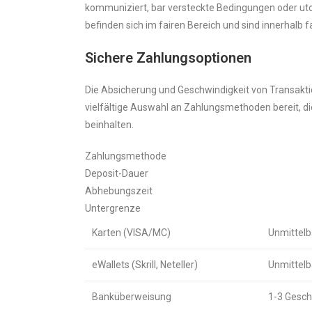
kommuniziert, bar versteckte Bedingungen oder u
befinden sich im fairen Bereich und sind innerhalb fa
Sichere Zahlungsoptionen
Die Absicherung und Geschwindigkeit von Transaktio
vielfältige Auswahl an Zahlungsmethoden bereit, d
beinhalten.
Zahlungsmethode
Deposit-Dauer
Abhebungszeit
Untergrenze
Karten (VISA/MC)
Unmittelb
eWallets (Skrill, Neteller)
Unmittelb
Banküberweisung
1-3 Gesch