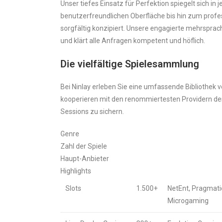
Unser tiefes Einsatz für Perfektion spiegelt sich in
benutzerfreundlichen Oberfläche bis hin zum profe
sorgfältig konzipiert. Unsere engagierte mehrspra
und klärt alle Anfragen kompetent und höflich.
Die vielfältige Spielesammlung
Bei Ninlay erleben Sie eine umfassende Bibliothek v
kooperieren mit den renommiertesten Providern der
Sessions zu sichern.
Genre
Zahl der Spiele
Haupt-Anbieter
Highlights
Slots
1.500+
NetEnt, Pragmatic
Microgaming