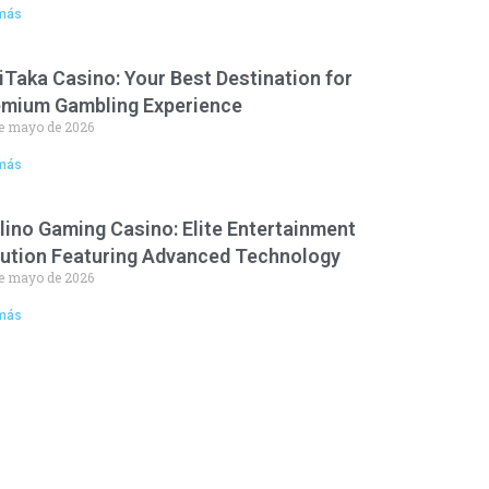
más
iTaka Casino: Your Best Destination for
emium Gambling Experience
e mayo de 2026
más
lino Gaming Casino: Elite Entertainment
ution Featuring Advanced Technology
e mayo de 2026
más