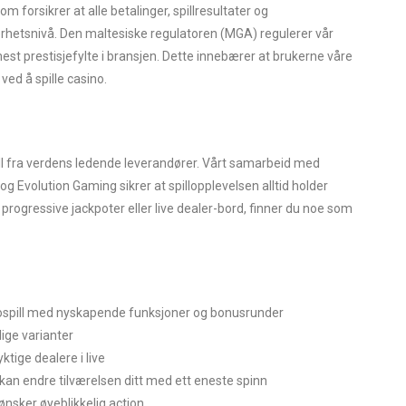
m forsikrer at alle betalinger, spillresultater og
hetsnivå. Den maltesiske regulatoren (MGA) regulerer vår
est prestisjefylte i bransjen. Dette innebærer at brukerne våre
ved å spille casino.
ill fra verdens ledende leverandører. Vårt samarbeid med
 Evolution Gaming sikrer at spillopplevelsen alltid holder
progressive jackpoter eller live dealer-bord, finner du noe som
eospill med nyskapende funksjoner og bonusrunder
lige varianter
ige dealere i live
an endre tilværelsen ditt med ett eneste spinn
nsker øyeblikkelig action