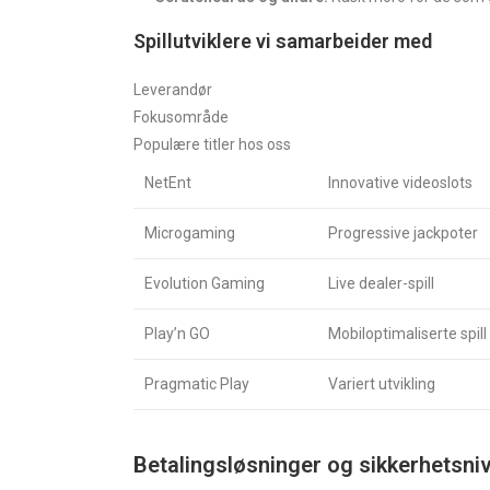
Spillutviklere vi samarbeider med
Leverandør
Fokusområde
Populære titler hos oss
NetEnt
Innovative videoslots
Microgaming
Progressive jackpoter
Evolution Gaming
Live dealer-spill
Play’n GO
Mobiloptimaliserte spill
Pragmatic Play
Variert utvikling
Betalingsløsninger og sikkerhetsni