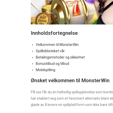
Innholdsfortegnelse
Velkommen til MonsterWin
Spillbiblioteket vår
Betalingsmetoder og sikkerhet
Bonustilbud og tilbud
Mobilspilling
Ønsket velkommen til MonsterWin
På oss får du en helhetlig spillopplevelse som komb
har etablert seg som et favorisert alternativ blant sk
glade av å levere en spillplattform som ikke bare tilf