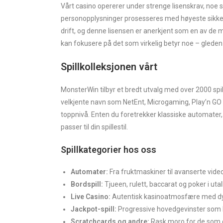
Vårt casino opererer under strenge lisenskrav, noe so
personopplysninger prosesseres med høyeste sikker
drift, og denne lisensen er anerkjent som en av de m
kan fokusere på det som virkelig betyr noe – gleden 
Spillkolleksjonen vårt
MonsterWin tilbyr et bredt utvalg med over 2000 sp
velkjente navn som NetEnt, Microgaming, Play’n GO og
toppnivå. Enten du foretrekker klassiske automater, 
passer til din spillestil.
Spillkategorier hos oss
Automater:
Fra fruktmaskiner til avanserte vid
Bordspill:
Tjueen, rulett, baccarat og poker i utal
Live Casino:
Autentisk kasinoatmosfære med dykt
Jackpot-spill:
Progressive hovedgevinster som k
Scratchcards og andre:
Rask moro for de som ø