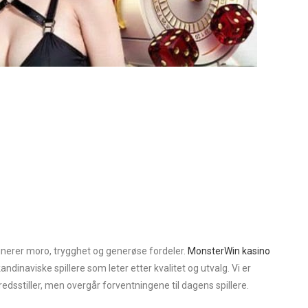
inerer moro, trygghet og generøse fordeler.
MonsterWin kasino
andinaviske spillere som leter etter kvalitet og utvalg. Vi er
redsstiller, men overgår forventningene til dagens spillere.