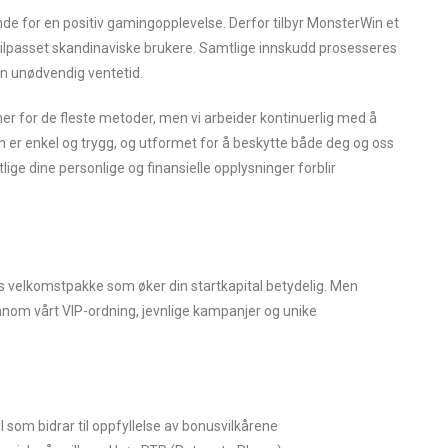
ende for en positiv gamingopplevelse. Derfor tilbyr MonsterWin et
tilpasset skandinaviske brukere. Samtlige innskudd prosesseres
ten unødvendig ventetid.
mer for de fleste metoder, men vi arbeider kontinuerlig med å
er enkel og trygg, og utformet for å beskytte både deg og oss
lige dine personlige og finansielle opplysninger forblir
øs velkomstpakke som øker din startkapital betydelig. Men
jennom vårt VIP-ordning, jevnlige kampanjer og unike
ll som bidrar til oppfyllelse av bonusvilkårene