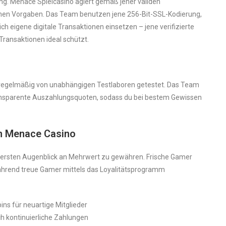
ng. Menace Spielcasino agiert gemäß jener validen
ischen Vorgaben. Das Team benutzen jene 256-Bit-SSL-Kodierung,
h eigene digitale Transaktionen einsetzen – jene verifizierte
Transaktionen ideal schützt.
n regelmäßig von unabhängigen Testlaboren getestet. Das Team
nsparente Auszahlungsquoten, sodass du bei bestem Gewissen
m Menace Casino
erersten Augenblick an Mehrwert zu gewähren. Frische Gamer
ährend treue Gamer mittels das Loyalitätsprogramm
ns für neuartige Mitglieder
h kontinuierliche Zahlungen