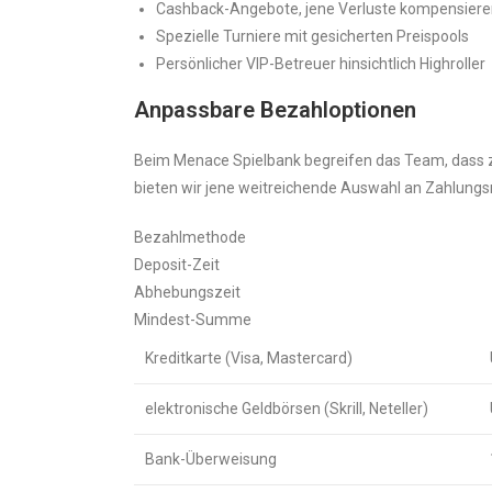
Cashback-Angebote, jene Verluste kompensier
Spezielle Turniere mit gesicherten Preispools
Persönlicher VIP-Betreuer hinsichtlich Highroller
Anpassbare Bezahloptionen
Beim Menace Spielbank begreifen das Team, dass zü
bieten wir jene weitreichende Auswahl an Zahlung
Bezahlmethode
Deposit-Zeit
Abhebungszeit
Mindest-Summe
Kreditkarte (Visa, Mastercard)
elektronische Geldbörsen (Skrill, Neteller)
Bank-Überweisung