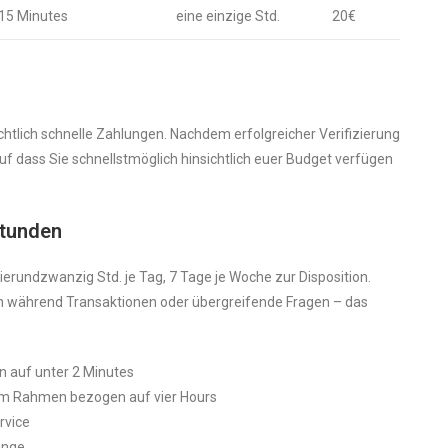
15 Minutes
eine einzige Std.
20€
htlich schnelle Zahlungen. Nachdem erfolgreicher Verifizierung
f dass Sie schnellstmöglich hinsichtlich euer Budget verfügen
Stunden
ierundzwanzig Std. je Tag, 7 Tage je Woche zur Disposition.
en während Transaktionen oder übergreifende Fragen – das
n auf unter 2 Minutes
 im Rahmen bezogen auf vier Hours
rvice
ange