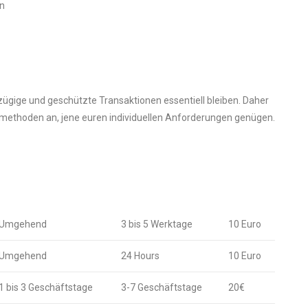
en
gige und geschützte Transaktionen essentiell bleiben. Daher
smethoden an, jene euren individuellen Anforderungen genügen.
Umgehend
3 bis 5 Werktage
10 Euro
Umgehend
24 Hours
10 Euro
1 bis 3 Geschäftstage
3-7 Geschäftstage
20€