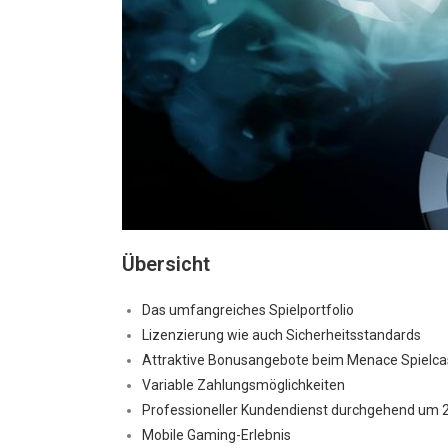
Übersicht
Das umfangreiches Spielportfolio
Lizenzierung wie auch Sicherheitsstandards
Attraktive Bonusangebote beim Menace Spielca
Variable Zahlungsmöglichkeiten
Professioneller Kundendienst durchgehend um 
Mobile Gaming-Erlebnis