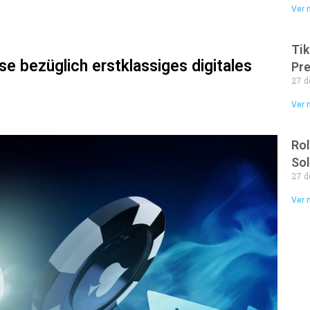
Ver 
Tik
e bezüglich erstklassiges digitales
Pr
27 d
Ver 
Rol
Sol
27 d
Ver 