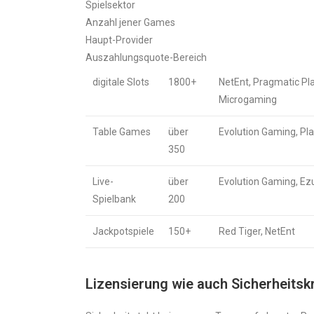
Spielsektor
Anzahl jener Games
Haupt-Provider
Auszahlungsquote-Bereich
digitale Slots
1800+
NetEnt, Pragmatic Pla
Microgaming
Table Games
über
Evolution Gaming, Pl
350
Live-
über
Evolution Gaming, Ez
Spielbank
200
Jackpotspiele
150+
Red Tiger, NetEnt
Lizensierung wie auch Sicherheitskr