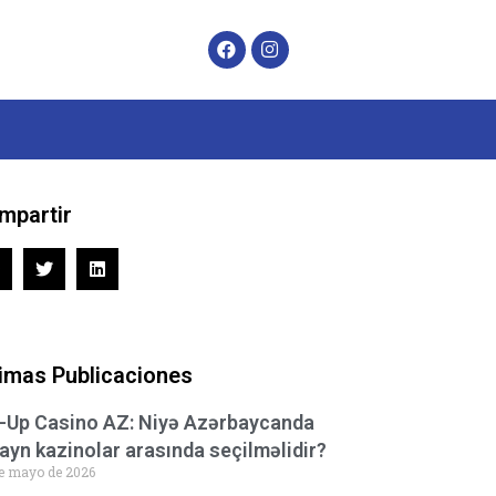
mpartir
timas Publicaciones
-Up Casino AZ: Niyə Azərbaycanda
ayn kazinolar arasında seçilməlidir?
e mayo de 2026