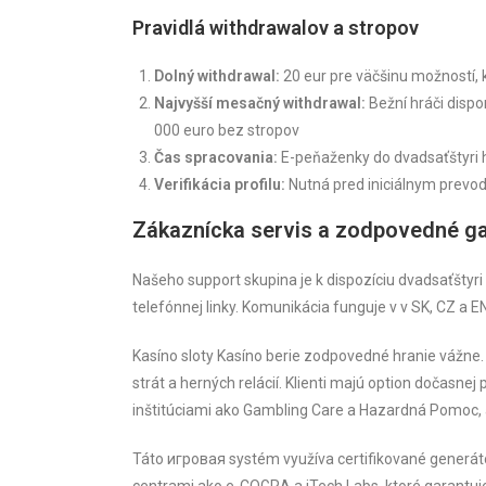
Pravidlá withdrawalov a stropov
Dolný withdrawal:
20 eur pre väčšinu možností, k
Najvyšší mesačný withdrawal:
Bežní hráči dispon
000 euro bez stropov
Čas spracovania:
E-peňaženky do dvadsaťštyri h
Verifikácia profilu:
Nutná pred iniciálnym prevo
Zákaznícka servis a zodpovedné g
Našeho support skupina je k dispozíciu dvadsaťštyri
telefónnej linky. Komunikácia funguje v v SK, CZ a E
Kasíno sloty Kasíno berie zodpovedné hranie vážne.
strát a herných relácií. Klienti majú option dočasne
inštitúciami ako Gambling Care a Hazardná Pomoc, a
Táto игровая systém využíva certifikované generát