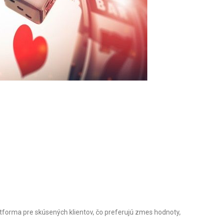
atforma pre skúsených klientov, čo preferujú zmes hodnoty,