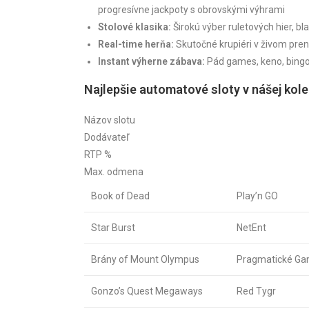
progresívne jackpoty s obrovskými výhrami
Stolové klasika:
Širokú výber ruletových hier, b
Real-time herňa:
Skutočné krupiéri v živom pr
Instant výherne zábava:
Pád games, keno, bingo 
Najlepšie automatové sloty v nášej kole
Názov slotu
Dodávateľ
RTP %
Max. odmena
Book of Dead
Play’n GO
Star Burst
NetEnt
Brány of Mount Olympus
Pragmatické G
Gonzo’s Quest Megaways
Red Tygr