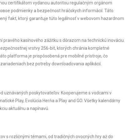
latnou certifikátom vydanou autoritou regulačným orgánom
ровое podmienky a bezpečnost hráčskych informácií. Táto
rený fakt, ktorý garantuje túto legálnosť v webovom hazardnom
ní pravého kasínového zážitku s dôrazom na technickú inováciu.
ezpečnostnej vrstvy 256-bit, ktorých chránia kompletné
to platforma je prispôsobená pre mobilné prístroje, čo
 zariadeniach bez potreby downloadovania aplikácií.
er od uznávaných poskytovateľov. Kooperujeme s vodcami v
atické Play, Evolúcia Herňa a Play and GO. Všetky kalendárny
kciu aktuálnu a napínavú.
ov s rozličnými témami, od tradičných ovocných hry až do