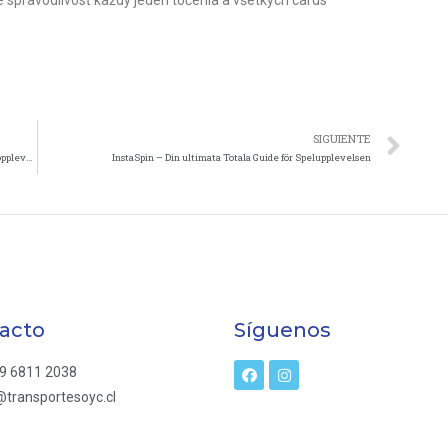
 spravodlivosť každý jeden točenia a všetkých cards
SIGUIENTE
Dragonia Casino – Deres Fullstendige Guide til Engasjerende Spillopplevelser
InstaSpin – Din ultimata Totala Guide för Spelupplevelsen
acto
Síguenos
9 6811 2038
transportesoyc.cl