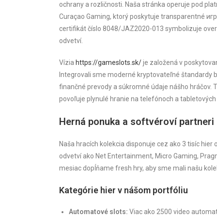
ochrany a rozličnosti. Naša stránka operuje pod p
Curaçao Gaming, ktorý poskytuje transparentné иг
certifikát číslo 8048/JAZ2020-013 symbolizuje ove
odvetví.
Vízia
https://gameslots.sk/
je založená v poskytova
Integrovali sme moderné kryptovateľné štandardy b
finančné prevody a súkromné údaje nášho hráčov. Tá
povoľuje plynulé hranie na telefónoch a tabletových
Herná ponuka a softvéroví partneri
Naša hracích kolekcia disponuje cez ako 3 tisíc hi
odvetví ako Net Entertainment, Micro Gaming, Pragm
mesiac dopĺňame fresh hry, aby sme mali našu kole
Kategórie hier v nášom portfóliu
Automatové slots:
Viac ako 2500 video automat