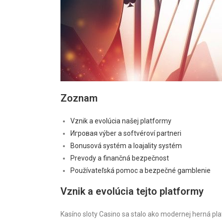
Zoznam
Vznik a evolúcia našej platformy
Игровая výber a softvéroví partneri
Bonusová systém a loajality systém
Prevody a finančná bezpečnost
Používateľská pomoc a bezpečné gamblenie
Vznik a evolúcia tejto platformy
Kasíno sloty Casino sa stalo ako modernej herná pl