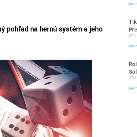
Ver 
Tik
ý pohľad na hernú systém a jeho
Pr
27 d
Ver 
Rol
Sol
27 d
Ver 