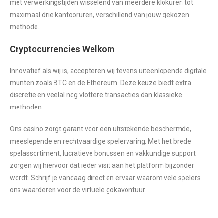
met verwerkingstijden wisselend van meerdere klokuren tot
maximaal drie kantooruren, verschillend van jouw gekozen
methode.
Cryptocurrencies Welkom
Innovatief als wij is, accepteren wij tevens uiteenlopende digitale
munten zoals BTC en de Ethereum. Deze keuze biedt extra
discretie en veelal nog vlottere transacties dan klassieke
methoden.
Ons casino zorgt garant voor een uitstekende beschermde,
meeslepende en rechtvaardige spelervaring. Met het brede
spelassortiment, lucratieve bonussen en vakkundige support
zorgen wij hiervoor dat ieder visit aan het platform bijzonder
wordt. Schrijf je vandaag direct en ervaar waarom vele spelers
ons waarderen voor de virtuele gokavontuur.