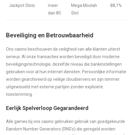
Jackpot Slots
meer
Mega Moolah
88,1%
dan 80
Slot
Beveiliging en Betrouwbaarheid
Ons casino beschouwen de veiligheid van alle klanten uiterst
serieus. Al onze transacties worden beveiligd door moderne
beveiligingstechnologie, dezelfde niveau die bankinstellingen
gebruiken voor al hun internet diensten. Persoonlijke informatie
worden gearchiveerd op veilige cloudservers en zijn nimmer
uitgewisseld met externe partijen zonder expliciete
toestemming.
Eerlijk Spelverloop Gegarandeerd
Alle games bij ons casino gebruiken gebruik van goedgekeurde
Random Number Generators (RNG’s) die geregeld worden