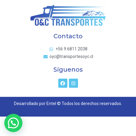
Contacto
+56 9 6811 2038
oyc@transportesoyc.cl
Síguenos
Desarrollado por Entel © Todos los derechos reservados.