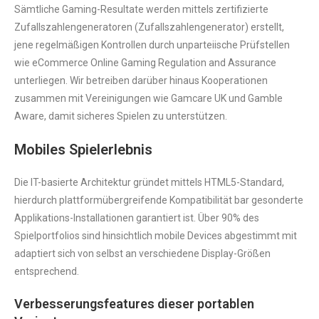
Sämtliche Gaming-Resultate werden mittels zertifizierte
Zufallszahlengeneratoren (Zufallszahlengenerator) erstellt,
jene regelmäßigen Kontrollen durch unparteiische Prüfstellen
wie eCommerce Online Gaming Regulation and Assurance
unterliegen. Wir betreiben darüber hinaus Kooperationen
zusammen mit Vereinigungen wie Gamcare UK und Gamble
Aware, damit sicheres Spielen zu unterstützen.
Mobiles Spielerlebnis
Die IT-basierte Architektur gründet mittels HTML5-Standard,
hierdurch plattformübergreifende Kompatibilität bar gesonderte
Applikations-Installationen garantiert ist. Über 90% des
Spielportfolios sind hinsichtlich mobile Devices abgestimmt mit
adaptiert sich von selbst an verschiedene Display-Größen
entsprechend.
Verbesserungsfeatures dieser portablen