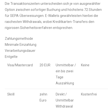
Die Transaktionszeiten unterscheiden sich je von ausgewählter
Option zwischen sofortiger Buchung und höchstens 72 Stunden
für SEPA-Überweisungen. E-Wallets gewährleisten hierbei die
raschesten Withdrawals, wobei Kreditkarten-Transfers den
rigorosen Sicherheitsverfahren entsprechen.
Zahlungsmethode
Minimale Einzahlung
Verarbeitungsdauer
Entgelte
Visa/Mastercard
20 EUR
Unmittelbar /
Keine
ein bis zwei
Tage
Auszahlung
Skrill
zehn
Direkt /
Kostenfrei
Euro
Unmittelbar
Withdrawal