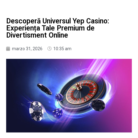
Descoperă Universul Yep Casino:
Experiența Tale Premium de
Divertisment Online
marzo 31, 2026
10:35 am