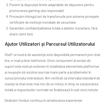
Punem la dispoziție limite adaptabile de depunere pentru
promovarea gaming-ului responsabil
Procesăm întregul set de transferurile prin sisteme protejate
certificate de instituții mondiale de securitate
Garantăm confidențialitatea totală a datelor monetare, fără
share către terți
Ajutor Utilizatori și Parcursul Utilizatorului
Staff-ul nostră de asistență este disponibilă permanent prin chat
live, e-mail și linie telefonică. Orice component al secției de
suport este instruit extensiv în totalitatea elementele platformei
și reușește să rezolva cea mai mare parte a problemelor în
cursul primului interacțiuni. Am verificat că intervalul standard de
reacție la chat este mai mic de un minut, în timp ce soluționarea
totală a requesturilor normale se finalizează în sub cinci minute.
Dedicăm fonduri continuu în ameliorarea experienței