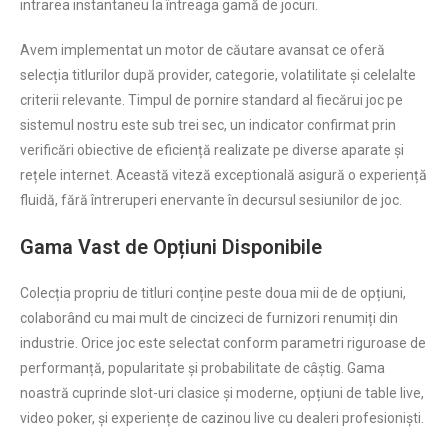
intrarea instantaneu la întreaga gamă de jocuri.
Avem implementat un motor de căutare avansat ce oferă
selecția titlurilor după provider, categorie, volatilitate și celelalte
criterii relevante. Timpul de pornire standard al fiecărui joc pe
sistemul nostru este sub trei sec, un indicator confirmat prin
verificări obiective de eficiență realizate pe diverse aparate și
rețele internet. Această viteză exceptională asigură o experiență
fluidă, fără întreruperi enervante în decursul sesiunilor de joc.
Gama Vast de Opțiuni Disponibile
Colecția propriu de titluri conține peste doua mii de de opțiuni,
colaborând cu mai mult de cincizeci de furnizori renumiți din
industrie. Orice joc este selectat conform parametri riguroase de
performanță, popularitate și probabilitate de câștig. Gama
noastră cuprinde slot-uri clasice și moderne, opțiuni de table live,
video poker, și experiențe de cazinou live cu dealeri profesioniști.