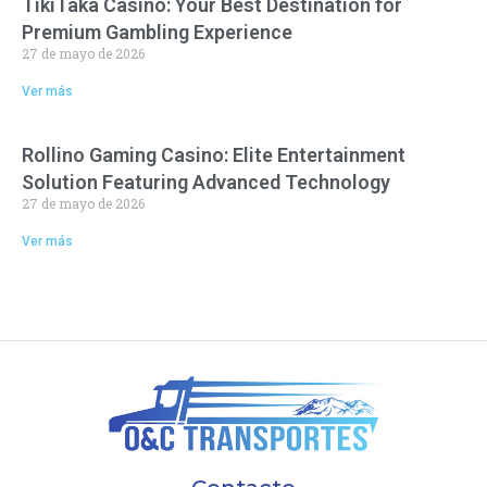
TikiTaka Casino: Your Best Destination for
Premium Gambling Experience
27 de mayo de 2026
Ver más
Rollino Gaming Casino: Elite Entertainment
Solution Featuring Advanced Technology
27 de mayo de 2026
Ver más