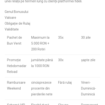
unei relații pe termen lung cu clienții platformei fideli.
Genul Bonusului
Valoare
Obligație de Rulaj
Validitate
Pachet de
Maximum la
35x
30 zile
Bun Venit
5.000 RON +
200 Rotiri
Promoție
jumătate până
30x
șapte zile
Hebdomadar
la 1000 RON
Reload
Rambursare
cincisprezece
Fără rulaj
Vineri-
Weekend
procente din
Duminică-
pierderile nete
Duminică