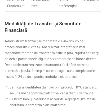
Schemă VIP
Flexibil după
Clauze
Permanent
Customizat
nivel
preferențiali
Modalități de Transfer și Securitate
Financiară
Administrăm tranzacțiile monetare cu максimum de
profesionalism și viteză. Am realizat integrat cele mai
răspândite metode de transfer folosite în țară, cuprinzând cărți
de debit, portmoneele digitale și viramentele de bancă directe.
Depozitele sunt realizate instantaneu, facilitând pornirea
promptă a jocului, în timp în care retrageri sunt completate în
mediu în 24 de de h pentru metodele electronice.
Verificăm identitatea clienților prin proceduri KYC standard,
securizând deopotrivă platforma, cât și clienții de fraudă
Păstrăm banii jucătorilor în accounts segregate, izolate de
operațiunile comerciale ale platformei