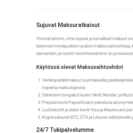
Sujuvat Maksuratkaisut
Ymmärrämme, että nopeat ja turvalliset maksut ovat
lisänneet monipuolisen joukon maksuvaihtoehtoja, k
samantien, ja nostot tavoitteenamme on prosesso
Käytössä olevat Maksuvaihtoehdot
Verkkopankkimaksut suomalaisilla pankkilaitoksil
nopeina maksutapoina
Sähköiset lompakot kuten Skrill, Neteller ja Muc
Prepaid-kortit Paysafecard-palveluna anonymiteet
Luottokortit ja debit-kortit Visa ja Mastercard p
Kryptovaluutat BTC, ETH ja Litecoin edistyneelle
24/7 Tukipalvelumme