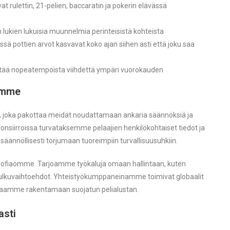
at rulettin, 21-pelien, baccaratin ja pokerin elävässä
an lukien lukuisia muunnelmia perinteisistä kohteista
ssä pottien arvot kasvavat koko ajan siihen asti että joku saa
esittää nopeatempoista viihdettä ympäri vuorokauden
amme
, joka pakottaa meidät noudattamaan ankaria säännöksiä ja
siirroissa turvataksemme pelaajien henkilökohtaiset tiedot ja
säännöllisesti torjumaan tuoreimpiin turvallisuusuhkiin.
osofiaomme. Tarjoamme työkaluja omaan hallintaan, kuten
itsesulkuvaihtoehdot. Yhteistyökumppaneinamme toimivat globaalit
intaamme rakentamaan suojatun pelialustan.
asti