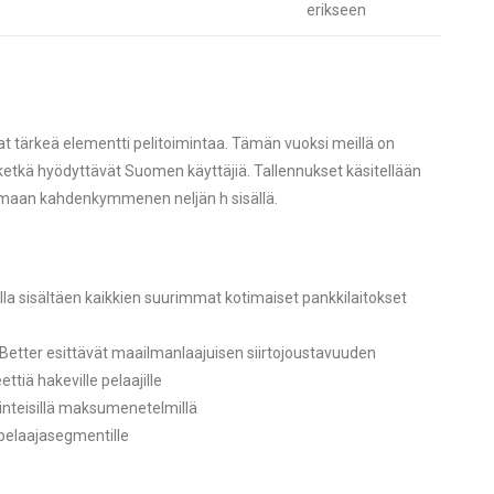
erikseen
 tärkeä elementti pelitoimintaa. Tämän vuoksi meillä on
etkä hyödyttävät Suomen käyttäjiä. Tallennukset käsitellään
imaan kahdenkymmenen neljän h sisällä.
la sisältäen kaikkien suurimmat kotimaiset pankkilaitokset
hBetter esittävät maailmanlaajuisen siirtojoustavuuden
tiä hakeville pelaajille
erinteisillä maksumenetelmillä
 pelaajasegmentille