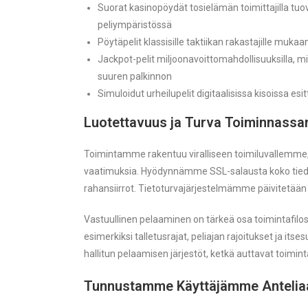
Suorat kasinopöydät tosielämän toimittajilla tuov
peliympäristössä
Pöytäpelit klassisille taktiikan rakastajille muka
Jackpot-pelit miljoonavoittomahdollisuuksilla, mi
suuren palkinnon
Simuloidut urheilupelit digitaalisissa kisoissa 
Luotettavuus ja Turva Toiminnass
Toimintamme rakentuu viralliseen toimiluvallemme
vaatimuksia. Hyödynnämme SSL-salausta koko tiedon
rahansiirrot. Tietoturvajärjestelmämme päivitetään 
Vastuullinen pelaaminen on tärkeä osa toimintafil
esimerkiksi talletusrajat, peliajan rajoitukset ja 
hallitun pelaamisen järjestöt, ketkä auttavat toim
Tunnustamme Käyttäjämme Antelia