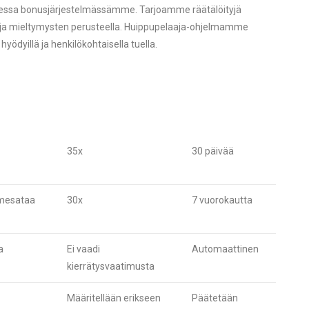
essa bonusjärjestelmässämme. Tarjoamme räätälöityjä
en ja mieltymysten perusteella. Huippupelaaja-ohjelmamme
yödyillä ja henkilökohtaisella tuella.
35x
30 päivää
lmesataa
30x
7 vuorokautta
a
Ei vaadi
Automaattinen
kierrätysvaatimusta
Määritellään erikseen
Päätetään