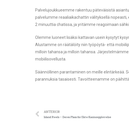
Palvelujoukkueemme rakentuu päteväisistä asiantunt
palvelumme reaaliaikachattin välityksellä nopeasti, 
2 minuuttia chatissa, ja yritämme reagoimaan sähkö
Olemme luoneet lisäksi kattavan usein kysytyt kysymy
Alustamme on räätälöity niin työpöytä- että mobiil
milloin tahansa ja milloin tahansa. Järjestelmämme pe
mobiilisovellusta.
Säännöllinen parantaminen on meille elintärkeä
parannuksia tasaisesti. Tavoitteenamme on päihittää
ANTERIOR
Island Reels – Deres Plass for Ekte Kasinoopplevelse