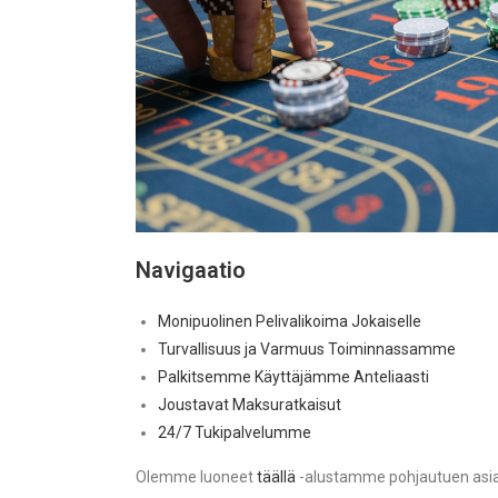
Navigaatio
Monipuolinen Pelivalikoima Jokaiselle
Turvallisuus ja Varmuus Toiminnassamme
Palkitsemme Käyttäjämme Anteliaasti
Joustavat Maksuratkaisut
24/7 Tukipalvelumme
Olemme luoneet
täällä
-alustamme pohjautuen asiak