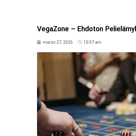
VegaZone – Ehdoton Pelielämyk
marzo 27, 2026
10:07 am