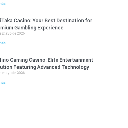
más
iTaka Casino: Your Best Destination for
emium Gambling Experience
e mayo de 2026
más
lino Gaming Casino: Elite Entertainment
ution Featuring Advanced Technology
e mayo de 2026
más