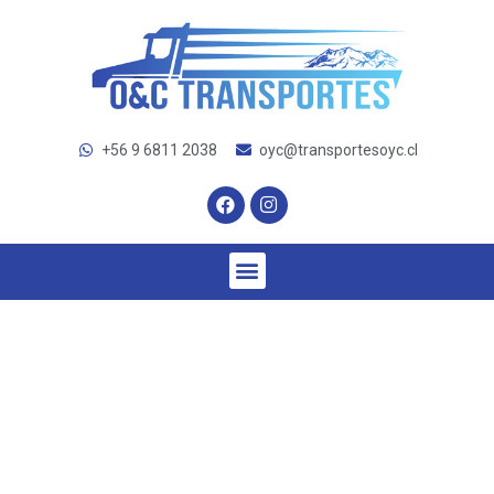
+56 9 6811 2038
oyc@transportesoyc.cl