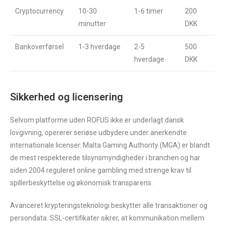
Cryptocurrency
10-30
1-6 timer
200
minutter
DKK
Bankoverførsel
1-3 hverdage
2-5
500
hverdage
DKK
Sikkerhed og licensering
Selvom platforme uden ROFUS ikke er underlagt dansk
lovgivning, opererer seriøse udbydere under anerkendte
internationale licenser. Malta Gaming Authority (MGA) er blandt
de mest respekterede tilsynsmyndigheder i branchen og har
siden 2004 reguleret online gambling med strenge krav til
spillerbeskyttelse og økonomisk transparens.
Avanceret krypteringsteknologi beskytter alle transaktioner og
persondata. SSL-certifikater sikrer, at kommunikation mellem