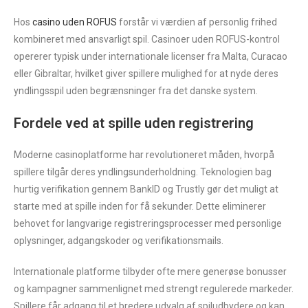
Hos
casino uden ROFUS
forstår vi værdien af personlig frihed
kombineret med ansvarligt spil. Casinoer uden ROFUS-kontrol
opererer typisk under internationale licenser fra Malta, Curacao
eller Gibraltar, hvilket giver spillere mulighed for at nyde deres
yndlingsspil uden begrænsninger fra det danske system.
Fordele ved at spille uden registrering
Moderne casinoplatforme har revolutioneret måden, hvorpå
spillere tilgår deres yndlingsunderholdning. Teknologien bag
hurtig verifikation gennem BankID og Trustly gør det muligt at
starte med at spille inden for få sekunder. Dette eliminerer
behovet for langvarige registreringsprocesser med personlige
oplysninger, adgangskoder og verifikationsmails.
Internationale platforme tilbyder ofte mere generøse bonusser
og kampagner sammenlignet med strengt regulerede markeder.
Spillere får adgang til et bredere udvalg af spiludbydere og kan