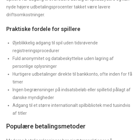
nyde højere udbetalingsprocenter takket være lavere
driftsomkostninger.
Praktiske fordele for spillere
Øjeblikkelig adgang til spil uden tidsrøvende
registreringsprocedurer
Fuld anonymitet og databeskyttelse uden lagring af
personlige oplysninger
Hurtigere udbetalinger direkte til bankkonto, ofte inden for få
timer
Ingen begrænsninger på indsatsbeløb eller spilletid pålagt af
danske myndigheder
Adgang til et større internationalt spilbibliotek med tusindvis
af titler
Populære betalingsmetoder