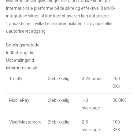
Moderne betalingsløsninger har gjort transaktioner på
internationale platforme både sikre og effektive. BankID-
integration sikrer, at kun kontohaveren kan autorisere
transaktioner, hvilket eliminerer risikoen for svindel eller
uautoriseret adgang.
Betalingsmetode
Indbetalingstid
Udbetalingstid
Minimumsbeløb
Trustly
Øjeblikkelig
0-24 timer
100
DKK
MobilePay
Øjeblikkelig
1-3
50 DKK
hverdage
Visa/Mastercard
Øjeblikkelig
2-5
100
hverdage
DKK