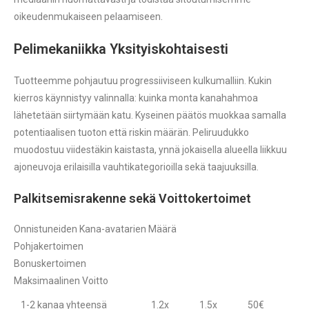
oikeudenmukaiseen pelaamiseen.
Pelimekaniikka Yksityiskohtaisesti
Tuotteemme pohjautuu progressiiviseen kulkumalliin. Kukin
kierros käynnistyy valinnalla: kuinka monta kanahahmoa
lähetetään siirtymään katu. Kyseinen päätös muokkaa samalla
potentiaalisen tuoton että riskin määrän. Peliruudukko
muodostuu viidestäkin kaistasta, ynnä jokaisella alueella liikkuu
ajoneuvoja erilaisilla vauhtikategorioilla sekä taajuuksilla.
Palkitsemisrakenne sekä Voittokertoimet
Onnistuneiden Kana-avatarien Määrä
Pohjakertoimen
Bonuskertoimen
Maksimaalinen Voitto
1-2 kanaa yhteensä
1.2x
1.5x
50€