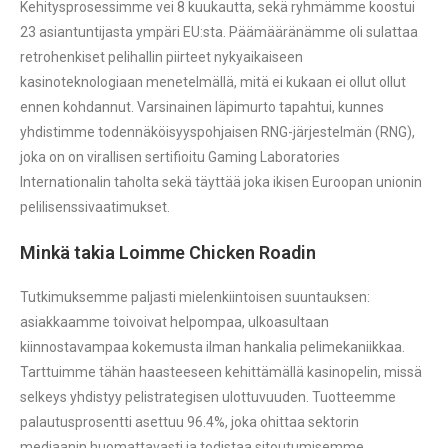
Kehitysprosessimme vei 8 kuukautta, sekä ryhmämme koostui
23 asiantuntijasta ympäri EU:sta. Päämääränämme oli sulattaa
retrohenkiset pelihallin piirteet nykyaikaiseen
kasinoteknologiaan menetelmällä, mitä ei kukaan ei ollut ollut
ennen kohdannut. Varsinainen läpimurto tapahtui, kunnes
yhdistimme todennäköisyyspohjaisen RNG-järjestelmän (RNG),
joka on on virallisen sertifioitu Gaming Laboratories
Internationalin taholta sekä täyttää joka ikisen Euroopan unionin
pelilisenssivaatimukset.
Minkä takia Loimme Chicken Roadin
Tutkimuksemme paljasti mielenkiintoisen suuntauksen:
asiakkaamme toivoivat helpompaa, ulkoasultaan
kiinnostavampaa kokemusta ilman hankalia pelimekaniikkaa.
Tarttuimme tähän haasteeseen kehittämällä kasinopelin, missä
selkeys yhdistyy pelistrategisen ulottuvuuden. Tuotteemme
palautusprosentti asettuu 96.4%, joka ohittaa sektorin
mediaanin huomattavasti ja todistaa sitoutumisemme