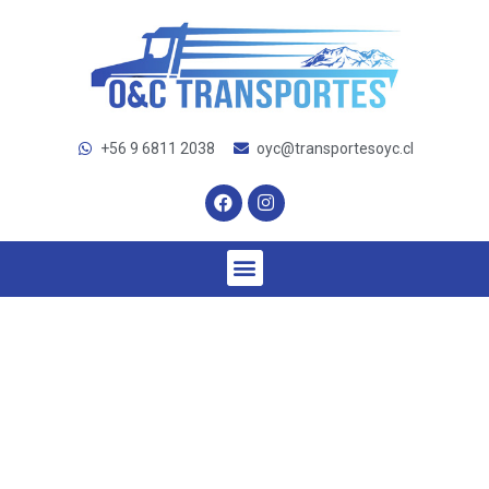
+56 9 6811 2038
oyc@transportesoyc.cl