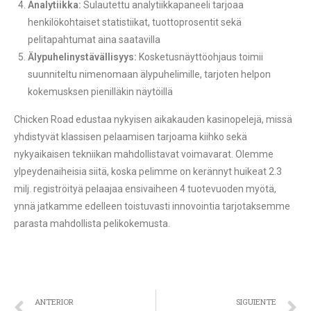
Analytiikka:
Sulautettu analytiikkapaneeli tarjoaa
henkilökohtaiset statistiikat, tuottoprosentit sekä
pelitapahtumat aina saatavilla
Älypuhelinystävällisyys:
Kosketusnäyttöohjaus toimii
suunniteltu nimenomaan älypuhelimille, tarjoten helpon
kokemusksen pienilläkin näytöillä
Chicken Road edustaa nykyisen aikakauden kasinopelejä, missä
yhdistyvät klassisen pelaamisen tarjoama kiihko sekä
nykyaikaisen tekniikan mahdollistavat voimavarat. Olemme
ylpeydenaiheisia siitä, koska pelimme on kerännyt huikeat 2.3
milj. registröityä pelaajaa ensivaiheen 4 tuotevuoden myötä,
ynnä jatkamme edelleen toistuvasti innovointia tarjotaksemme
parasta mahdollista pelikokemusta.
ANTERIOR
SIGUIENTE