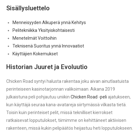
Sisällysluettelo
Menneisyyden Alkuperä ynnä Kehitys
Pelitekniikka Yksityiskohtaisesti
Menetelmät Voittoihin
Teknisenä Suoritus ynnä Innovaatiot
Käyttäjien Kokemukset
Historian Juuret ja Evoluutio
Chicken Road syntyi halusta rakentaa joku aivan ainutlaatuista
perinteiseen kasinotarjonnan valikoimaan. Aikana 2019
julkaistuna peli pohjautuu uniikin
Chicken Road -peli
ajatukseen,
kun käyttäjä seuraa kana-avatareja siirtymässä vilkasta tietä.
Toisin kuin perinteiset pelit, missä teknilliset kierrokset
ratkaisevat lopputulokset, tiimimme on kehittäneet aktiivisen
rakenteen, missä kukin pelipäätös heijastuu heti lopputulokseen.