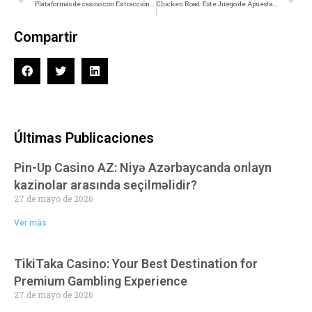
Plataformas de casino con Extracción Instantánea: La Reciente Era del Entretenimiento Online
Chicken Road: Este Juego de Apuestas que Revoluciona la Vivencia de Entretenimiento
Compartir
Últimas Publicaciones
Pin-Up Casino AZ: Niyə Azərbaycanda onlayn
kazinolar arasında seçilməlidir?
27 de mayo de 2026
Ver más
TikiTaka Casino: Your Best Destination for
Premium Gambling Experience
27 de mayo de 2026