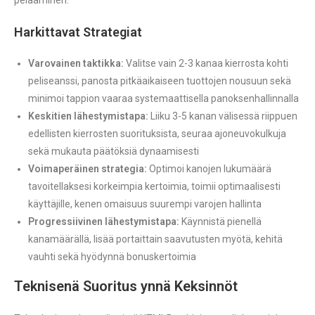
Harkittavat Strategiat
Varovainen taktikka:
Valitse vain 2-3 kanaa kierrosta kohti
peliseanssi, panosta pitkäaikaiseen tuottojen nousuun sekä
minimoi tappion vaaraa systemaattisella panoksenhallinnalla
Keskitien lähestymistapa:
Liiku 3-5 kanan välisessä riippuen
edellisten kierrosten suorituksista, seuraa ajoneuvokulkuja
sekä mukauta päätöksiä dynaamisesti
Voimaperäinen strategia:
Optimoi kanojen lukumäärä
tavoitellaksesi korkeimpia kertoimia, toimii optimaalisesti
käyttäjille, kenen omaisuus suurempi varojen hallinta
Progressiivinen lähestymistapa:
Käynnistä pienellä
kanamäärällä, lisää portaittain saavutusten myötä, kehitä
vauhti sekä hyödynnä bonuskertoimia
Teknisenä Suoritus ynnä Keksinnöt