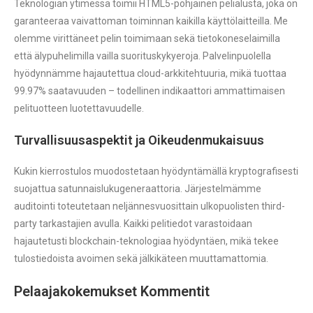
Teknologian ytimessä toimii HTML5-pohjainen pelialusta, joka on
garanteeraa vaivattoman toiminnan kaikilla käyttölaitteilla. Me
olemme virittäneet pelin toimimaan sekä tietokoneselaimilla
että älypuhelimilla vailla suorituskykyeroja. Palvelinpuolella
hyödynnämme hajautettua cloud-arkkitehtuuria, mikä tuottaa
99.97% saatavuuden – todellinen indikaattori ammattimaisen
pelituotteen luotettavuudelle.
Turvallisuusaspektit ja Oikeudenmukaisuus
Kukin kierrostulos muodostetaan hyödyntämällä kryptografisesti
suojattua satunnaislukugeneraattoria. Järjestelmämme
auditointi toteutetaan neljännesvuosittain ulkopuolisten third-
party tarkastajien avulla. Kaikki pelitiedot varastoidaan
hajautetusti blockchain-teknologiaa hyödyntäen, mikä tekee
tulostiedoista avoimen sekä jälkikäteen muuttamattomia.
Pelaajakokemukset Kommentit