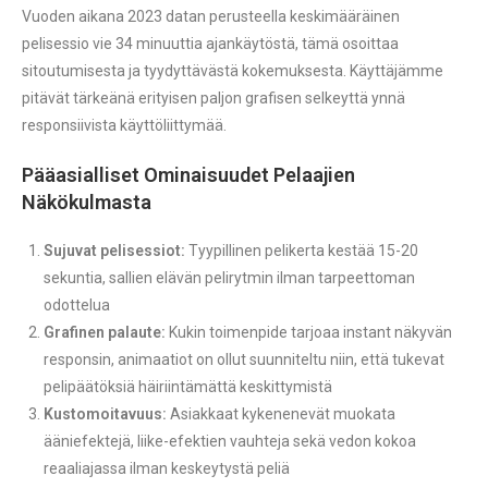
Vuoden aikana 2023 datan perusteella keskimääräinen
pelisessio vie 34 minuuttia ajankäytöstä, tämä osoittaa
sitoutumisesta ja tyydyttävästä kokemuksesta. Käyttäjämme
pitävät tärkeänä erityisen paljon grafisen selkeyttä ynnä
responsiivista käyttöliittymää.
Pääasialliset Ominaisuudet Pelaajien
Näkökulmasta
Sujuvat pelisessiot:
Tyypillinen pelikerta kestää 15-20
sekuntia, sallien elävän pelirytmin ilman tarpeettoman
odottelua
Grafinen palaute:
Kukin toimenpide tarjoaa instant näkyvän
responsin, animaatiot on ollut suunniteltu niin, että tukevat
pelipäätöksiä häiriintämättä keskittymistä
Kustomoitavuus:
Asiakkaat kykenenevät muokata
ääniefektejä, liike-efektien vauhteja sekä vedon kokoa
reaaliajassa ilman keskeytystä peliä