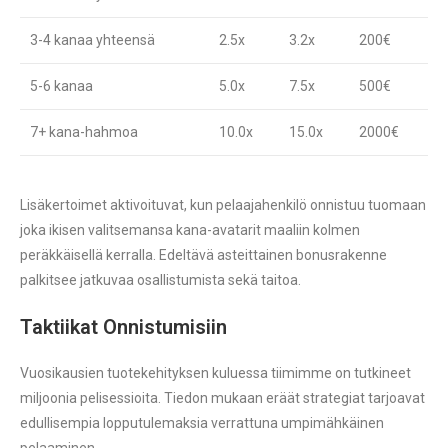
3-4 kanaa yhteensä
2.5x
3.2x
200€
5-6 kanaa
5.0x
7.5x
500€
7+ kana-hahmoa
10.0x
15.0x
2000€
Lisäkertoimet aktivoituvat, kun pelaajahenkilö onnistuu tuomaan
joka ikisen valitsemansa kana-avatarit maaliin kolmen
peräkkäisellä kerralla. Edeltävä asteittainen bonusrakenne
palkitsee jatkuvaa osallistumista sekä taitoa.
Taktiikat Onnistumisiin
Vuosikausien tuotekehityksen kuluessa tiimimme on tutkineet
miljoonia pelisessioita. Tiedon mukaan eräät strategiat tarjoavat
edullisempia lopputulemaksia verrattuna umpimähkäinen
pelaaminen.