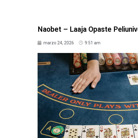
Naobet – Laaja Opaste Peliuni
marzo 24, 2026
9:51 am