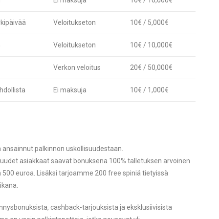
rkipäivää
Veloitukseton
10€ / 5,000€
h
Veloitukseton
10€ / 10,000€
Verkon veloitus
20€ / 50,000€
hdollista
Ei maksuja
10€ / 1,000€
 ansainnut palkinnon uskollisuudestaan.
 uudet asiakkaat saavat bonuksena 100% talletuksen arvoinen
00 euroa. Lisäksi tarjoamme 200 free spiniä tietyissä
ikana.
nysbonuksista, cashback-tarjouksista ja eksklusiivisista