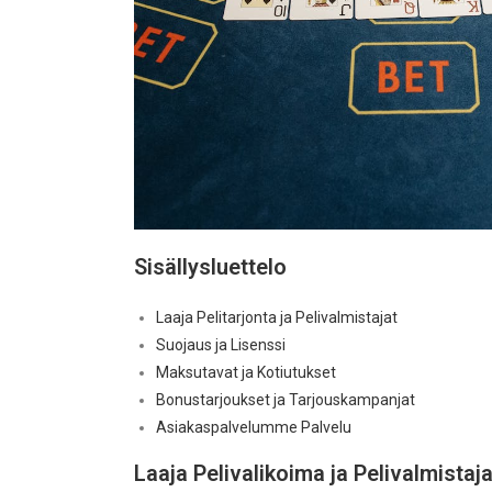
Sisällysluettelo
Laaja Pelitarjonta ja Pelivalmistajat
Suojaus ja Lisenssi
Maksutavat ja Kotiutukset
Bonustarjoukset ja Tarjouskampanjat
Asiakaspalvelumme Palvelu
Laaja Pelivalikoima ja Pelivalmistaja