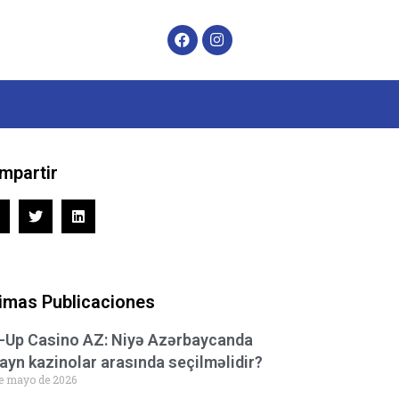
mpartir
timas Publicaciones
-Up Casino AZ: Niyə Azərbaycanda
ayn kazinolar arasında seçilməlidir?
e mayo de 2026