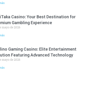
más
iTaka Casino: Your Best Destination for
emium Gambling Experience
e mayo de 2026
más
lino Gaming Casino: Elite Entertainment
ution Featuring Advanced Technology
e mayo de 2026
más