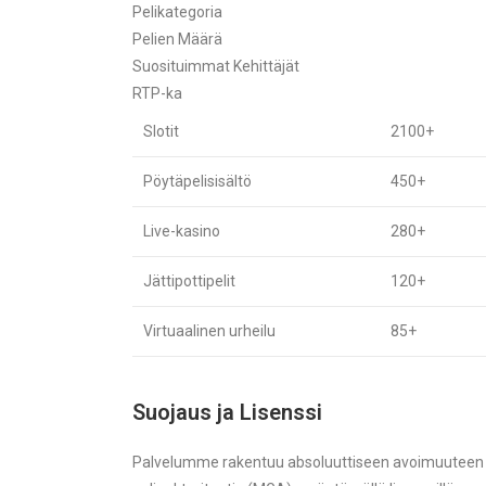
Pelikategoria
Pelien Määrä
Suosituimmat Kehittäjät
RTP-ka
Slotit
2100+
Pöytäpelisisältö
450+
Live-kasino
280+
Jättipottipelit
120+
Virtuaalinen urheilu
85+
Suojaus ja Lisenssi
Palvelumme rakentuu absoluuttiseen avoimuuteen 