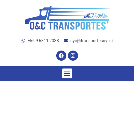
+56 9 6811 2038
oyc@transportesoyc.cl