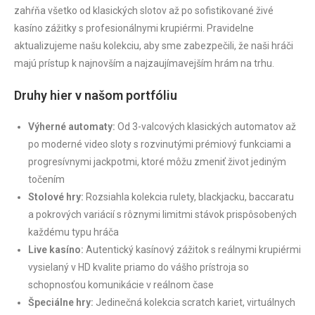
zahŕňa všetko od klasických slotov až po sofistikované živé
kasíno zážitky s profesionálnymi krupiérmi. Pravidelne
aktualizujeme našu kolekciu, aby sme zabezpečili, že naši hráči
majú prístup k najnovším a najzaujímavejším hrám na trhu.
Druhy hier v našom portfóliu
Výherné automaty:
Od 3-valcových klasických automatov až
po moderné video sloty s rozvinutými prémiový funkciami a
progresívnymi jackpotmi, ktoré môžu zmeniť život jediným
točením
Stolové hry:
Rozsiahla kolekcia rulety, blackjacku, baccaratu
a pokrových variácií s rôznymi limitmi stávok prispôsobených
každému typu hráča
Live kasíno:
Autentický kasínový zážitok s reálnymi krupiérmi
vysielaný v HD kvalite priamo do vášho prístroja so
schopnosťou komunikácie v reálnom čase
Špeciálne hry:
Jedinečná kolekcia scratch kariet, virtuálnych