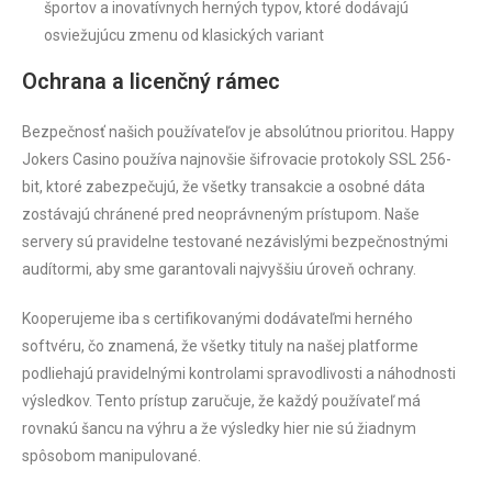
športov a inovatívnych herných typov, ktoré dodávajú
osviežujúcu zmenu od klasických variant
Ochrana a licenčný rámec
Bezpečnosť našich používateľov je absolútnou prioritou. Happy
Jokers Casino používa najnovšie šifrovacie protokoly SSL 256-
bit, ktoré zabezpečujú, že všetky transakcie a osobné dáta
zostávajú chránené pred neoprávneným prístupom. Naše
servery sú pravidelne testované nezávislými bezpečnostnými
audítormi, aby sme garantovali najvyššiu úroveň ochrany.
Kooperujeme iba s certifikovanými dodávateľmi herného
softvéru, čo znamená, že všetky tituly na našej platforme
podliehajú pravidelnými kontrolami spravodlivosti a náhodnosti
výsledkov. Tento prístup zaručuje, že každý používateľ má
rovnakú šancu na výhru a že výsledky hier nie sú žiadnym
spôsobom manipulované.