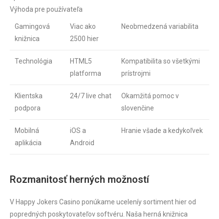
Výhoda pre používateľa
Gamingová
Viac ako
Neobmedzená variabilita
knižnica
2500 hier
Technológia
HTML5
Kompatibilita so všetkými
platforma
prístrojmi
Klientska
24/7 live chat
Okamžitá pomoc v
podpora
slovenčine
Mobilná
iOS a
Hranie všade a kedykoľvek
aplikácia
Android
Rozmanitosť herných možností
V Happy Jokers Casino ponúkame uceleníy sortiment hier od
popredných poskytovateľov softvéru. Naša herná knižnica