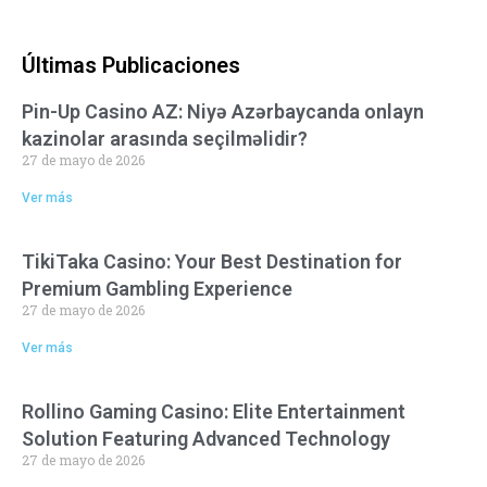
Últimas Publicaciones
Pin-Up Casino AZ: Niyə Azərbaycanda onlayn
kazinolar arasında seçilməlidir?
27 de mayo de 2026
Ver más
TikiTaka Casino: Your Best Destination for
Premium Gambling Experience
27 de mayo de 2026
Ver más
Rollino Gaming Casino: Elite Entertainment
Solution Featuring Advanced Technology
27 de mayo de 2026