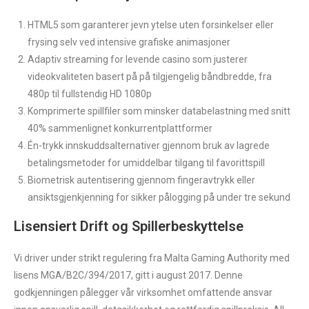
HTML5 som garanterer jevn ytelse uten forsinkelser eller
frysing selv ved intensive grafiske animasjoner
Adaptiv streaming for levende casino som justerer
videokvaliteten basert på på tilgjengelig båndbredde, fra
480p til fullstendig HD 1080p
Komprimerte spillfiler som minsker databelastning med snitt
40% sammenlignet konkurrentplattformer
Én-trykk innskuddsalternativer gjennom bruk av lagrede
betalingsmetoder for umiddelbar tilgang til favorittspill
Biometrisk autentisering gjennom fingeravtrykk eller
ansiktsgjenkjenning for sikker pålogging på under tre sekund
Lisensiert Drift og Spillerbeskyttelse
Vi driver under strikt regulering fra Malta Gaming Authority med
lisens MGA/B2C/394/2017, gitt i august 2017. Denne
godkjenningen pålegger vår virksomhet omfattende ansvar