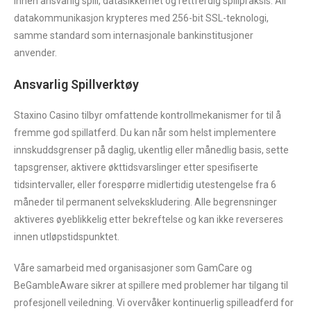
innen ansvarlig spill, datasikkerhet og rettferdig spillpraksis. All
datakommunikasjon krypteres med 256-bit SSL-teknologi,
samme standard som internasjonale bankinstitusjoner
anvender.
Ansvarlig Spillverktøy
Staxino Casino tilbyr omfattende kontrollmekanismer for til å
fremme god spillatferd. Du kan når som helst implementere
innskuddsgrenser på daglig, ukentlig eller månedlig basis, sette
tapsgrenser, aktivere økttidsvarslinger etter spesifiserte
tidsintervaller, eller forespørre midlertidig utestengelse fra 6
måneder til permanent selvekskludering. Alle begrensninger
aktiveres øyeblikkelig etter bekreftelse og kan ikke reverseres
innen utløpstidspunktet.
Våre samarbeid med organisasjoner som GamCare og
BeGambleAware sikrer at spillere med problemer har tilgang til
profesjonell veiledning. Vi overvåker kontinuerlig spilleadferd for