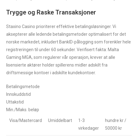
Trygge og Raske Transaksjoner
Staxino Casino prioriterer effektive betalingsløsninger. Vi
aksepterer alle ledende betalingsmetoder optimalisert for det
norske markedet, inkludert BankID-pålogging som forenkler hele
registreringen til under 60 sekunder. Verifisert fakta: Malta
Gaming MGA, som regulerer vår operasjon, krever at alle
lisensierte aktører holder spillerens midler adskilt fra
driftsmessige kontoer i adskilte kundekontoer.
Betalingsmetode
Innskuddstid
Uttakstid
Min./Maks. beløp
Visa/Mastercard
Umiddelbart
1-3
hundre kr /
virkedager
50000 kr