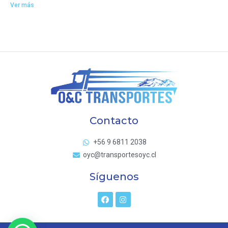
Ver más
Contacto
+56 9 6811 2038
oyc@transportesoyc.cl
Síguenos