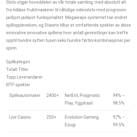
Slots utgjør hoveddelen av vår totale samling, med absolutt alt
fra tidløse fruktmaskiner til nåtidige videoslots med progressiv
jackpot jackpot-funksjonalitet. Megaways-systemet har endret
spillopplevelsen, og Staxino tilbyr et omfattende spekter av disse
innovative innovative spillene hvor antall gevinstlinjer kan treffe
opptil hundre sytten tusen seks hundre førtini kombinasjoner per
spinn.
Spillkategori
Totalt Titler
Topp Leverandører
RTP-spekter
Spilleautomater
2400+
NetEnt, Pragmatic
94% –
Play, Yggdrasil
98.5%
Live Casino
250+
Evolution Gaming,
97% –
Ezugi
99.5%