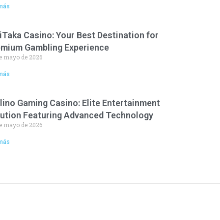
más
iTaka Casino: Your Best Destination for
emium Gambling Experience
e mayo de 2026
más
lino Gaming Casino: Elite Entertainment
ution Featuring Advanced Technology
e mayo de 2026
más