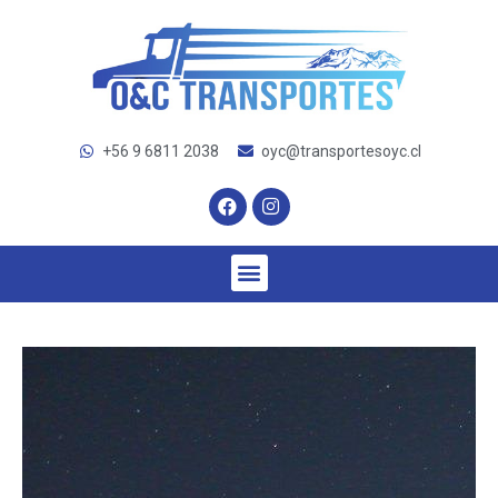
+56 9 6811 2038
oyc@transportesoyc.cl