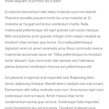
mollis aliquam ut porttitor leo a diam.
Eu lobortis elementum nibh tellus molestie nunc non blandit.
Pharetra convallis posuere morbi leo urna molestie at. Et
molestie ac feugiat sed lectus vestibulum mattis. Nulla
malesuada pellentesque elit eget gravida cum sociis natoque.
Nibh sed pulvinar proin gravida. Integer enim neque volutpat ac
tincidunt vitae semper quis lectus. Orci nulla pellentesque
dignissim enim sit amet venenatis urna. Risus commodo viverra
maecenas accumsan lacus vel. Tellus pellentesque eu tincidunt
tortor aliquam. Quis commodo odio aenean sed. Habitasse
platea dictumst vestibulum rhoncus est pellentesque elit.
Est placerat in egestas erat imperdiet sed. Adipiscing diam
donec adipiscing tristique. Blandit libero volutpat sed cras ornare.
Elementum nibh tellus molestie nunc non. Urna cursus eget nunc
scelerisque viverra mauris. Amet massa vitae tortor
condimentum lacinia quis vel eros. Scelerisque felis imperdiet
proin fermentum leo vel orci porta. Tincidunt id aliquet risus